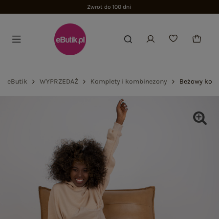
Zwrot do 100 dni
eButik
WYPRZEDAŻ
Komplety i kombinezony
Beżowy komp