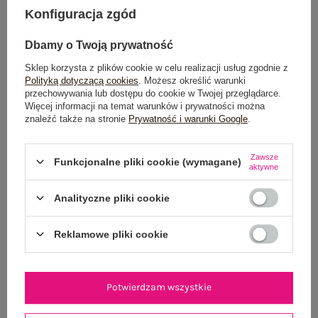
Konfiguracja zgód
Możesz kupić także poprzez:
Dbamy o Twoją prywatność
Sklep korzysta z plików cookie w celu realizacji usług zgodnie z
Dostawa
od 7,99 zł
Polityką dotyczącą cookies
. Możesz określić warunki
przechowywania lub dostępu do cookie w Twojej przeglądarce.
Więcej informacji na temat warunków i prywatności można
Do darmowej dostawy brakuje
200,00 zł
znaleźć także na stronie
Prywatność i warunki Google
.
Wysyłka
jutro
Zawsze
Funkcjonalne pliki cookie (wymagane)
100 dni na zwrot
aktywne
Analityczne pliki cookie
OPIS PRODUKTU
Reklamowe pliki cookie
GŁÓWNE PARAMETRY
Potwierdzam wszystkie
OPINIE O PRODUKCIE
(0)