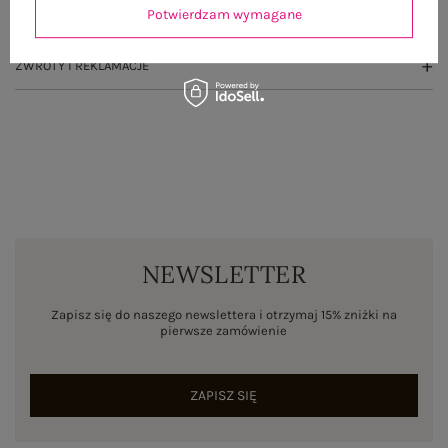
Potwierdzam wymagane
WYSYŁKA I DOSTAWA
ZWROTY I REKLAMACJE
NEWSLETTER
Zapisz się do naszego newslettera i otrzymaj 15% zniżki na
pierwsze zamówienie
ZAPISZ SIĘ