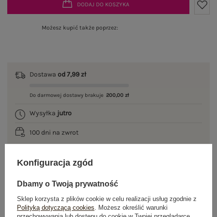
DODAJ DO KOSZYKA
Możesz kupić także poprzez:
Dostawa
od 7,99 zł
Do darmowej dostawy brakuje
200,00 zł
Wysyłka
jutro
100 dni na zwrot
Konfiguracja zgód
OPIS PRODUKTU
Dbamy o Twoją prywatność
Sklep korzysta z plików cookie w celu realizacji usług zgodnie z
GŁÓWNE PARAMETRY
Polityką dotyczącą cookies
. Możesz określić warunki
przechowywania lub dostępu do cookie w Twojej przeglądarce.