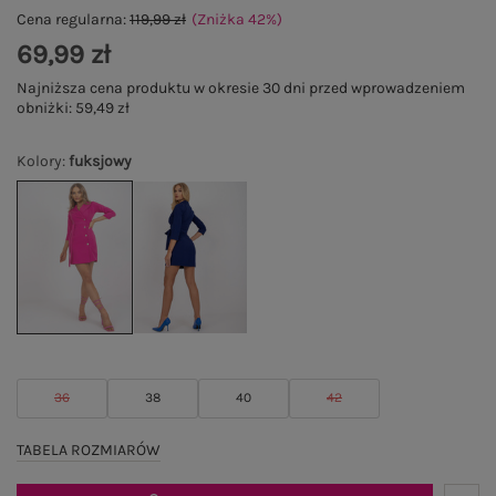
Cena regularna:
119,99 zł
(Zniżka
42
%
)
69,99 zł
Najniższa cena produktu w okresie 30 dni przed wprowadzeniem
obniżki:
59,49 zł
Kolory
:
fuksjowy
36
38
40
42
TABELA ROZMIARÓW