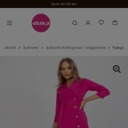
Zwrot do 100 dni
eButik
Sukienki
Sukienki koktajlowe / eleganckie
Fuksjow