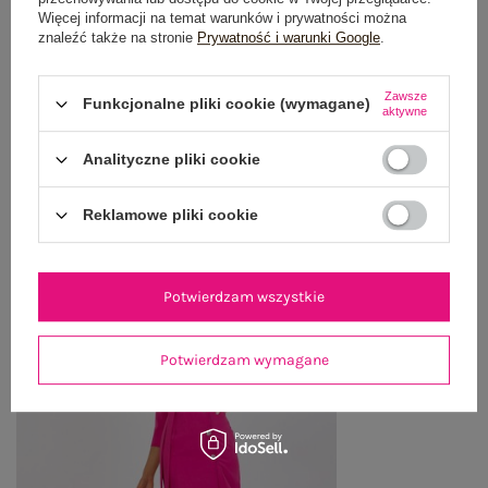
OPINIE O PRODUKCIE
(0)
Więcej informacji na temat warunków i prywatności można
znaleźć także na stronie
Prywatność i warunki Google
.
WYSYŁKA I DOSTAWA
Zawsze
Funkcjonalne pliki cookie (wymagane)
aktywne
ZWROTY I REKLAMACJE
Analityczne pliki cookie
OSTATNIO OGLĄDANE
Reklamowe pliki cookie
Zobacz wszystko
Potwierdzam wszystkie
Potwierdzam wymagane