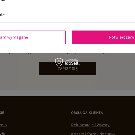
kie
dzam wymagane
Potwierdzam 
NEWSLETTER
sz się do naszego newslettera i otrzymaj 15% zniżki na pierwsze zamów
ZAPISZ SIĘ
CIE
OBSŁUGA KLIENTA
enia
Reklamacje | Zwroty
yłki
Koszty i formy dostawy