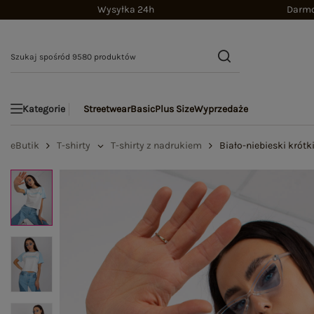
Wysyłka 24h
Darmo
Streetwear
Basic
Plus Size
Wyprzedaże
Kategorie
eButik
T-shirty
T-shirty z nadrukiem
Biało-niebieski krótk