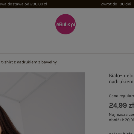
wa dostawa od 200,00 zł
Zwrot do 100 dni
i t-shirt z nadrukiem z bawełny
Biało-niebi
nadrukiem
Cena regular
24,99 z
Najniższa ce
obniżki:
20,99