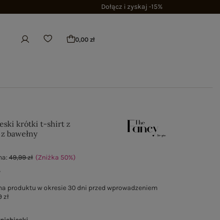
Dołącz i zyskaj -15%
0,00 zł
eski krótki t-shirt z
 z bawełny
na:
49,99 zł
(Zniżka
50
%
)
ł
na produktu w okresie 30 dni przed wprowadzeniem
 zł