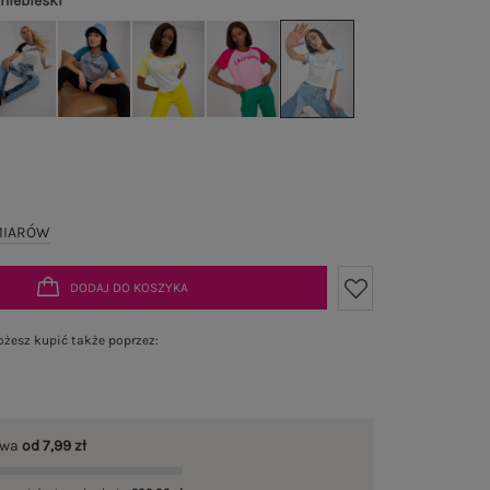
-niebieski
MIARÓW
DODAJ DO KOSZYKA
żesz kupić także poprzez:
awa
od 7,99 zł