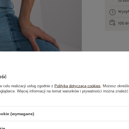
Do dar
Wysy
100 d
ość
w celu realizacji usług zgodnie z
Polityką dotyczącą cookies
. Możesz określi
eglądarce. Więcej informacji na temat warunków i prywatności można znaleźć
je
Opinie o produkcie
(0)
cookie (wymagane)
kie