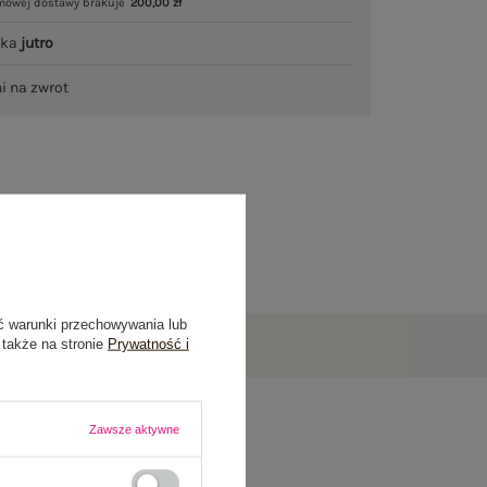
mowej dostawy brakuje
200,00 zł
łka
jutro
ni na zwrot
ć warunki przechowywania lub
 także na stronie
Prywatność i
Zawsze aktywne