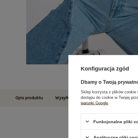
Konfiguracja zgód
Dbamy o Twoją prywatn
Sklep korzysta z plików cookie 
dostępu do cookie w Twojej prz
Opis produktu
Wysyłka i dostawa
Zwroty i reklamac
warunki Google
.
Funkcjonalne pliki 
Analityczne pliki coo