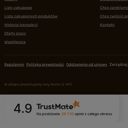
Listy zakupowe
Chcę zareklam
Lista zakupionych produktów
Chcę zwrócić p
Historia transakcji
Kontakt
Oferty pracy
Współpraca
Regulamin
Polityka prywatności
Odstąpienie od umowy
Zarządzaj
W sklepie prezentujemy ceny brutto (z VAT).
4.9
Na podstawie
29 735
opinii
z całego okresu