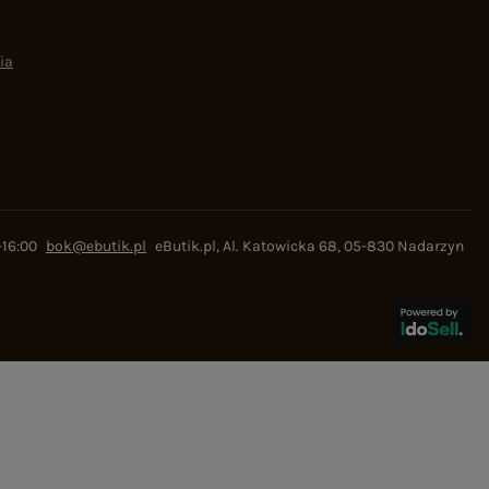
ia
-16:00
bok@ebutik.pl
eButik.pl
,
Al. Katowicka 68
,
05-830
Nadarzyn