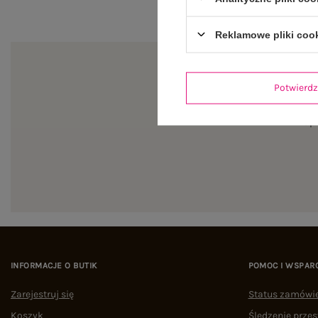
Reklamowe pliki coo
Potwier
Zapi
INFORMACJE O BUTIK
POMOC I WSPAR
Zarejestruj się
Status zamówi
Koszyk
Śledzenie przes