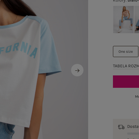
Kolory
:
biało
One size
TABELA ROZ
Mo
Dost