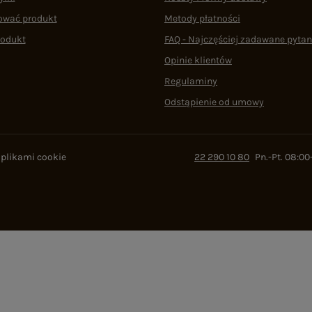
ować produkt
Metody płatności
rodukt
FAQ - Najczęściej zadawane pytan
Opinie klientów
Regulaminy
Odstąpienie od umowy
 plikami cookie
22 290 10 80
Pn.-Pt. 08:00