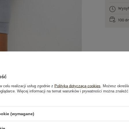
Wysy
100 d
ość
w celu realizacji usług zgodnie z
Polityką dotyczącą cookies
. Możesz określi
eglądarce. Więcej informacji na temat warunków i prywatności można znaleźć
je
Opinie o produkcie
(0)
cookie (wymagane)
OSTATNIO OGLĄDANE
kie