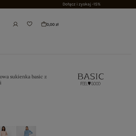
Dołącz i zyskaj -15%
0,00 zł
towa sukienka basic z
i