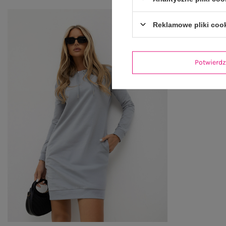
Reklamowe pliki coo
Potwier