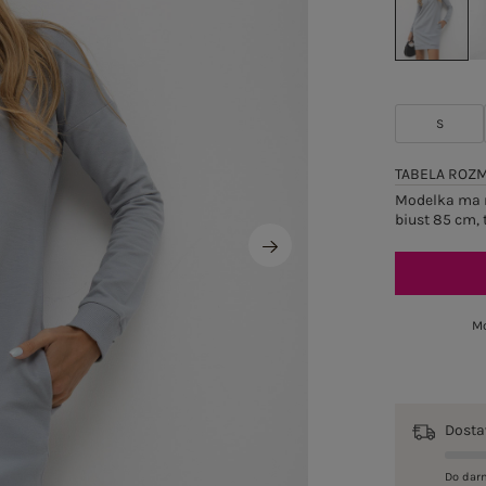
S
TABELA ROZ
Modelka ma n
biust 85 cm, 
Mo
Dost
Do dar