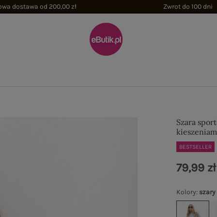
wa dostawa od 200,00 zł
Zwrot do 100 dni
Szara spor
kieszeniam
BESTSELLER
79,99 zł
Kolory
:
szary