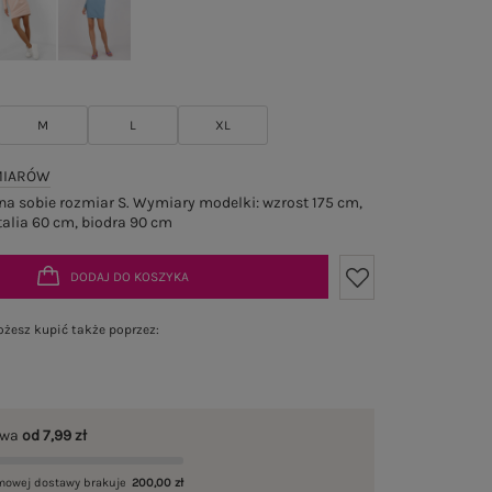
M
L
XL
MIARÓW
a sobie rozmiar S. Wymiary modelki: wzrost 175 cm,
talia 60 cm, biodra 90 cm
DODAJ DO KOSZYKA
żesz kupić także poprzez:
awa
od 7,99 zł
mowej dostawy brakuje
200,00 zł