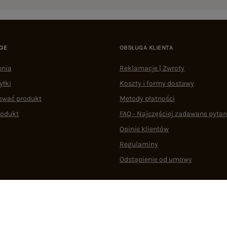
CIE
OBSŁUGA KLIENTA
enia
Reklamacje | Zwroty
yłki
Koszty i formy dostawy
ować produkt
Metody płatności
rodukt
FAQ - Najczęściej zadawane pytan
Opinie klientów
Regulaminy
Odstąpienie od umowy
 plikami cookie
22 290 10 80
Pn.-Pt. 08:00