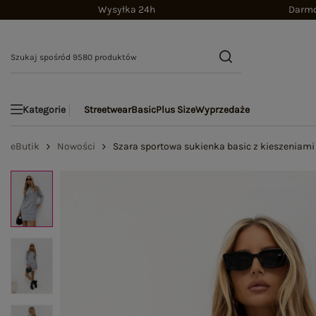
Wysyłka 24h
Darmo
Streetwear
Basic
Plus Size
Wyprzedaże
Kategorie
eButik
Nowości
Szara sportowa sukienka basic z kieszeniami