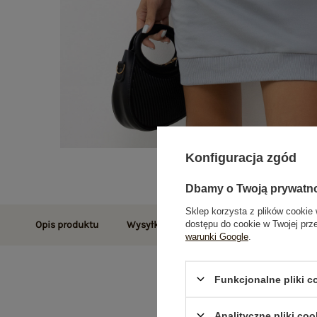
Konfiguracja zgód
Dbamy o Twoją prywatn
Sklep korzysta z plików cookie 
dostępu do cookie w Twojej prz
Opis produktu
Wysyłka i dostawa
Zwroty i reklamac
warunki Google
.
Funkcjonalne pliki 
Analityczne pliki coo