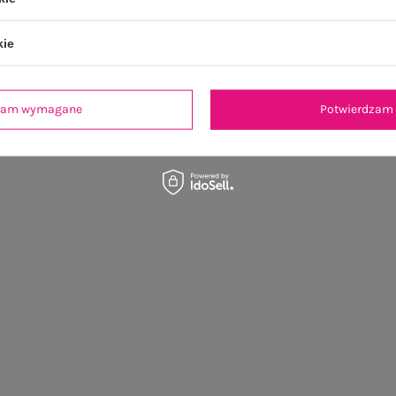
kie
dzam wymagane
Potwierdzam 