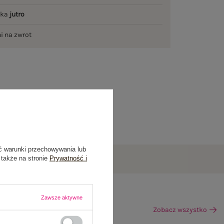
łka
jutro
ni na zwrot
ć warunki przechowywania lub
 także na stronie
Prywatność i
Zawsze aktywne
Zobacz wszystko