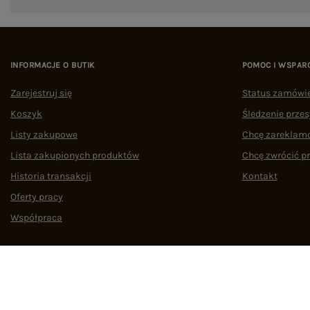
INFORMACJE O BUTIK
POMOC I WSPAR
Zarejestruj się
Status zamówi
Koszyk
Śledzenie przes
Listy zakupowe
Chcę zareklam
Lista zakupionych produktów
Chcę zwrócić p
Historia transakcji
Kontakt
Oferty pracy
Współpraca
Regulamin
Polityka prywatności
Odstąpienie od umowy
Zarządzaj