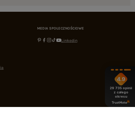
MEDIA SPOŁECZNOŚCIOWE
Linkedin
ia
4.9
29 735
opinii
z całego
okresu
-16:00
bok@ebutik.pl
eButik.pl
,
Al. Katowicka 68
,
05-830
Nadarzyn