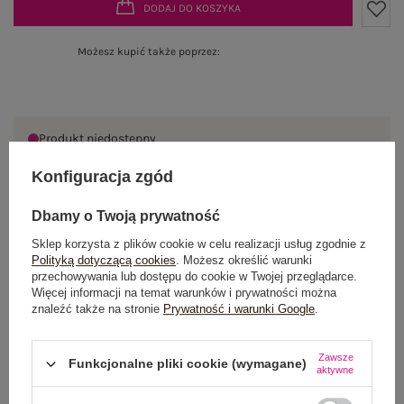
DODAJ DO KOSZYKA
Możesz kupić także poprzez:
Produkt niedostępny
Konfiguracja zgód
Dbamy o Twoją prywatność
OPIS PRODUKTU
Sklep korzysta z plików cookie w celu realizacji usług zgodnie z
Polityką dotyczącą cookies
. Możesz określić warunki
GŁÓWNE PARAMETRY
przechowywania lub dostępu do cookie w Twojej przeglądarce.
Więcej informacji na temat warunków i prywatności można
OPINIE O PRODUKCIE
(0)
znaleźć także na stronie
Prywatność i warunki Google
.
WYSYŁKA I DOSTAWA
Zawsze
Funkcjonalne pliki cookie (wymagane)
aktywne
ZWROTY I REKLAMACJE