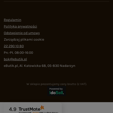
Regulamin
Polityka prywatności
Odstąpienie od umowy
Zarządzaj plikami cookie
22 290 10 80
Pn.-Pt. 08:00-16:00
bok@ebutik.pl
eButik.pl
,
Al. Katowicka 68
,
05-830
Nadarzyn
W sklepie prezentujemy ceny brutto (z VAT).
4.9
Na podstawie
29 734
opinii
z całego okresu