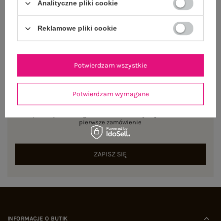
Analityczne pliki cookie
Reklamowe pliki cookie
Potwierdzam wszystkie
NEWSLETTER
Potwierdzam wymagane
Zapisz się do naszego newslettera i otrzymaj 15% zniżki na
pierwsze zamówienie
ZAPISZ SIĘ
INFORMACJE O BUTIK