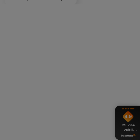
4.9
29 734
opinii
z całego
okresu