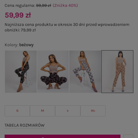
Cena regularna:
99,99 zł
(Zniżka
40
%
)
59,99 zł
Najniższa cena produktu w okresie 30 dni przed wprowadzeniem
obniżki:
79,99 zł
Kolory
:
beżowy
S
M
L
XL
TABELA ROZMIARÓW