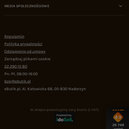
MEDIA SPOŁECZNOŚCIOWE
Regulamin
Polityka prywatności
Odstąpienie od umowy
Zarządzaj plikami cookie
22 290 10 80
Pn.-Pt. 08:00-16:00
bok@ebutik.pl
eButik.pl
,
Al. Katowicka 68
,
05-830
Nadarzyn
W sklepie prezentujemy ceny brutto (z VAT).
4.9
29 748
opinii