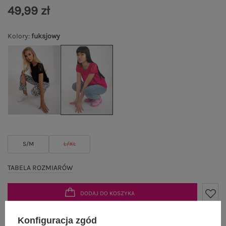
49,99 zł
Kolory
:
fuksjowy
S/M
L/XL
TABELA ROZMIARÓW
DODAJ DO KOSZYKA
Możesz kupić także poprzez:
Konfiguracja zgód