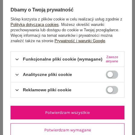
Dbamy o Twoją prywatność
Sklep korzysta z plików cookie w celu realizacji usług zgodnie z
Dostawa
od 7,99 zł
Polityką dotyczącą cookies
. Możesz określić warunki
przechowywania lub dostępu do cookie w Twojej przeglądarce.
Więcej informacji na temat warunków i prywatności można
Do darmowej dostawy brakuje
200,00 zł
znaleźć także na stronie
Prywatność i warunki Google
.
Wysyłka w
poniedziałek
Zawsze
Funkcjonalne pliki cookie (wymagane)
100 dni na zwrot
aktywne
Analityczne pliki cookie
OPIS PRODUKTU
Reklamowe pliki cookie
GŁÓWNE PARAMETRY
Potwierdzam wszystkie
OPINIE O PRODUKCIE
(0)
Potwierdzam wymagane
WYSYŁKA I DOSTAWA