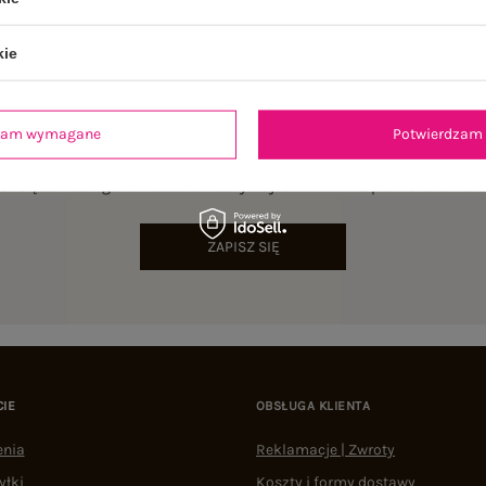
kie
dzam wymagane
Potwierdzam 
NEWSLETTER
sz się do naszego newslettera i otrzymaj 15% zniżki na pierwsze zamów
ZAPISZ SIĘ
CIE
OBSŁUGA KLIENTA
enia
Reklamacje | Zwroty
yłki
Koszty i formy dostawy