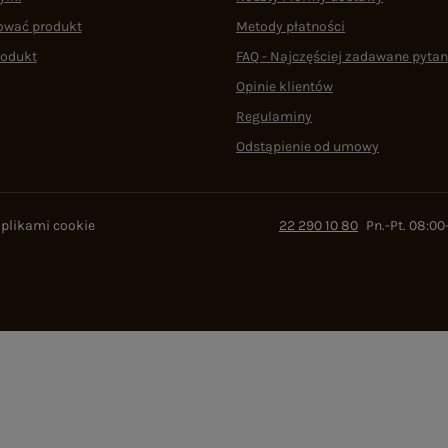
ować produkt
Metody płatności
rodukt
FAQ - Najczęściej zadawane pytan
Opinie klientów
Regulaminy
Odstąpienie od umowy
 plikami cookie
22 290 10 80
Pn.-Pt. 08:00