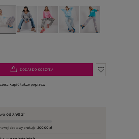
DODAJ DO KOSZYKA
żesz kupić także poprzez:
awa
od 7,99 zł
mowej dostawy brakuje
200,00 zł