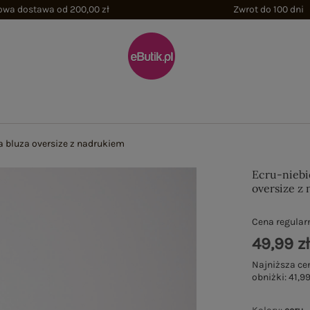
wa dostawa od 200,00 zł
Zwrot do 100 dni
a bluza oversize z nadrukiem
Ecru-niebi
oversize z
Cena regular
49,99 z
Najniższa ce
obniżki:
41,99