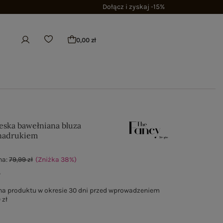
Dołącz i zyskaj -15%
0,00 zł
eska bawełniana bluza
 nadrukiem
na:
79,99 zł
(Zniżka
38
%
)
ł
na produktu w okresie 30 dni przed wprowadzeniem
 zł