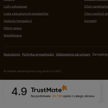
Listy zakupowe
Chcę zareklam
Lista zakupionych produktów
Chcę zwrócić p
Historia transakcji
Kontakt
Oferty pracy
Współpraca
Regulamin
Polityka prywatności
Odstąpienie od umowy
Zarządzaj
W sklepie prezentujemy ceny brutto (z VAT).
4.9
Na podstawie
29 738
opinii
z całego okresu