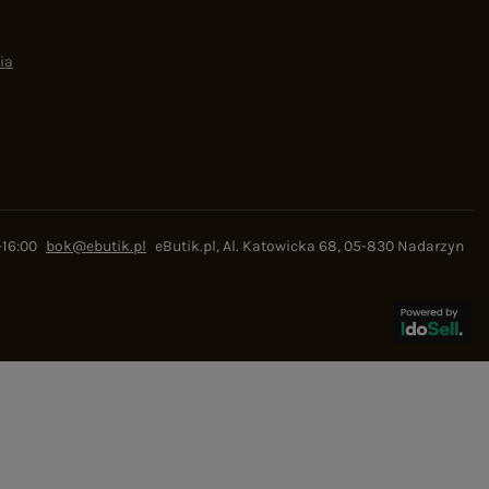
ia
-16:00
bok@ebutik.pl
eButik.pl
,
Al. Katowicka 68
,
05-830
Nadarzyn