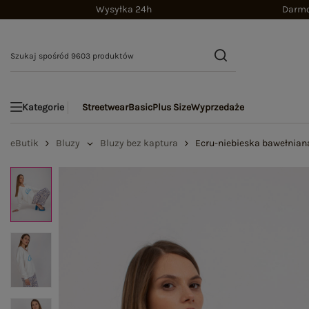
Wysyłka 24h
Darmo
Streetwear
Basic
Plus Size
Wyprzedaże
Kategorie
eButik
Bluzy
Bluzy bez kaptura
Ecru-niebieska bawełnian