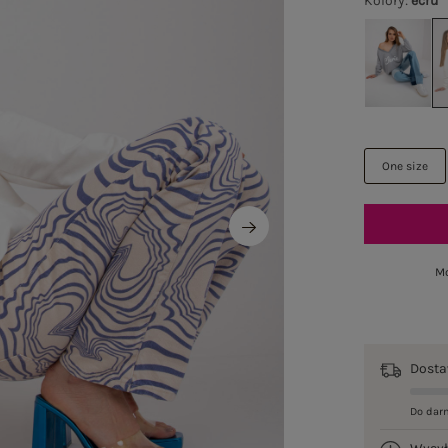
Kolory
:
ecru
One size
Mo
Dost
Do dar