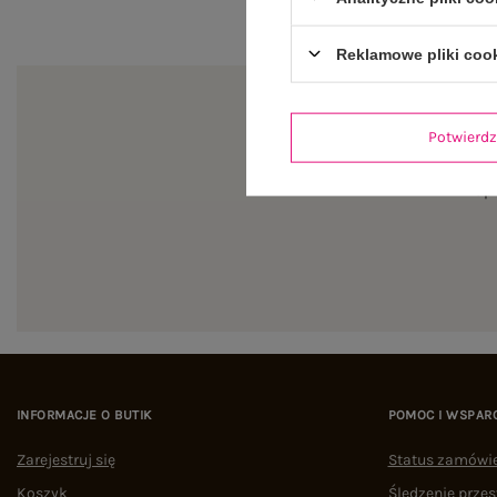
Reklamowe pliki coo
Potwier
Zapi
INFORMACJE O BUTIK
POMOC I WSPAR
Zarejestruj się
Status zamówi
Koszyk
Śledzenie przes