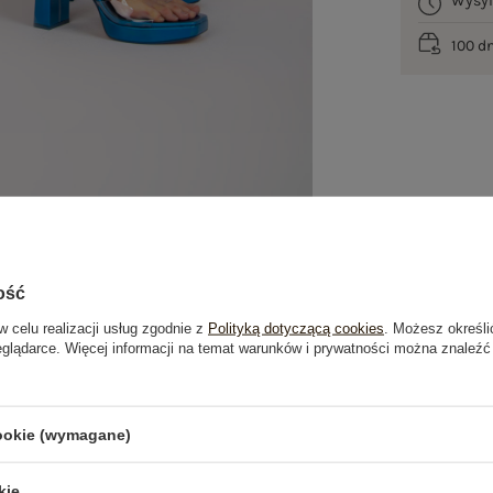
Wysy
100 d
ość
w celu realizacji usług zgodnie z
Polityką dotyczącą cookies
. Możesz określi
eglądarce. Więcej informacji na temat warunków i prywatności można znaleźć
je
Opinie o produkcie
(0)
cookie (wymagane)
kie