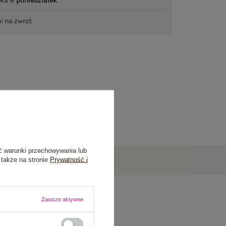
łka w
poniedziałek
ni na zwrot
ć warunki przechowywania lub
 także na stronie
Prywatność i
Zawsze aktywne