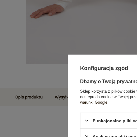
Konfiguracja zgód
Dbamy o Twoją prywatn
Sklep korzysta z plików cookie 
dostępu do cookie w Twojej prz
Opis produktu
Wysyłka i dostawa
Zwroty i reklamac
warunki Google
.
Funkcjonalne pliki 
Analityczne pliki coo