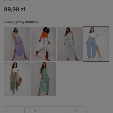
99,99 zł
Kolory
:
jasny niebieski
S
M
L
XL