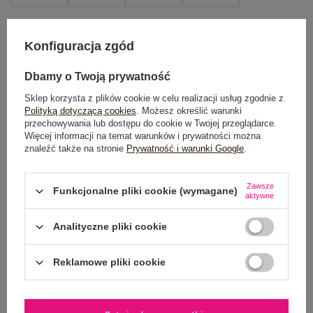
TABELA ROZMIARÓW
Konfiguracja zgód
DODAJ DO KOSZYKA
Dbamy o Twoją prywatność
Możesz kupić także poprzez:
Sklep korzysta z plików cookie w celu realizacji usług zgodnie z
Polityką dotyczącą cookies
. Możesz określić warunki
przechowywania lub dostępu do cookie w Twojej przeglądarce.
Więcej informacji na temat warunków i prywatności można
znaleźć także na stronie
Prywatność i warunki Google
.
Dostawa
od 7,99 zł
Zawsze
Funkcjonalne pliki cookie (wymagane)
Do darmowej dostawy brakuje
200,00 zł
aktywne
Wysyłka
jutro
Analityczne pliki cookie
100 dni na zwrot
Reklamowe pliki cookie
OPIS PRODUKTU