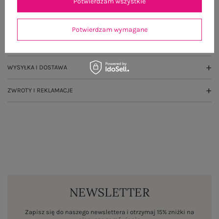
Potwierdzam wszystkie
GŁÓWNE PARAMETRY
Potwierdzam wymagane
OPINIE O PRODUKCIE
(2)
WYSYŁKA I DOSTAWA
ZWROTY I REKLAMACJE
NEWSLETTER
Zapisz się do naszego newslettera i otrzymaj 15% zniżki na