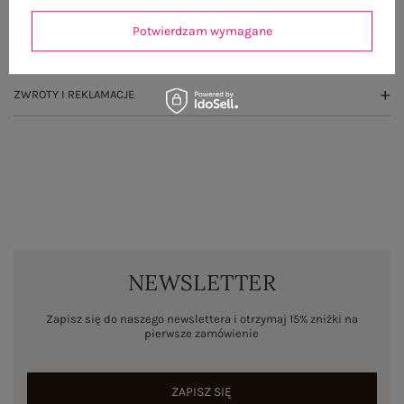
OPINIE O PRODUKCIE
(0)
Potwierdzam wymagane
WYSYŁKA I DOSTAWA
ZWROTY I REKLAMACJE
NEWSLETTER
Zapisz się do naszego newslettera i otrzymaj 15% zniżki na
pierwsze zamówienie
ZAPISZ SIĘ