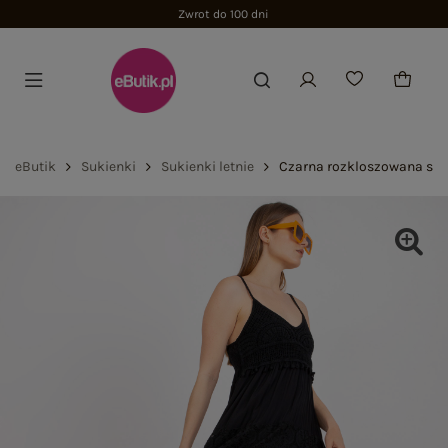
Zwrot do 100 dni
eButik
Sukienki
Sukienki letnie
Czarna rozkloszowana suk