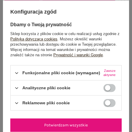
DODAJ DO KOSZYKA
Konfiguracja zgód
Możesz kupić także poprzez:
Dbamy o Twoją prywatność
Sklep korzysta z plików cookie w celu realizacji usług zgodnie z
Polityką dotyczącą cookies
. Możesz określić warunki
przechowywania lub dostępu do cookie w Twojej przeglądarce.
Dostawa
od 7,99 zł
Więcej informacji na temat warunków i prywatności można
znaleźć także na stronie
Prywatność i warunki Google
.
Do darmowej dostawy brakuje
200,00 zł
Wysyłka
jutro
Zawsze
Funkcjonalne pliki cookie (wymagane)
aktywne
100 dni na zwrot
Analityczne pliki cookie
Reklamowe pliki cookie
OPIS PRODUKTU
GŁÓWNE PARAMETRY
Potwierdzam wszystkie