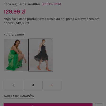
Cena regularna:
179,99 zł
(Zniżka
28
%
)
129,99 zł
Najniższa cena produktu w okresie 30 dni przed wprowadzeniem
obniżki:
149,99 zł
Kolory
:
czarny
S
M
L
TABELA ROZMIARÓW