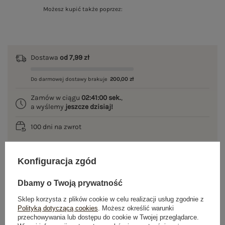
Możesz kupić także poprzez:
Dostawa
od 7,99 zł
Do darmowej dostawy brakuje
200,00 zł
Zamów w ciągu
02:40:59 sek.
,
a wyślemy
jeszcze dzisiaj!
100 dni na zwrot
Konfiguracja zgód
OPIS PRODUKTU
Dbamy o Twoją prywatność
GŁÓWNE PARAMETRY
Sklep korzysta z plików cookie w celu realizacji usług zgodnie z
Polityką dotyczącą cookies
. Możesz określić warunki
przechowywania lub dostępu do cookie w Twojej przeglądarce.
OPINIE O PRODUKCIE
(0)