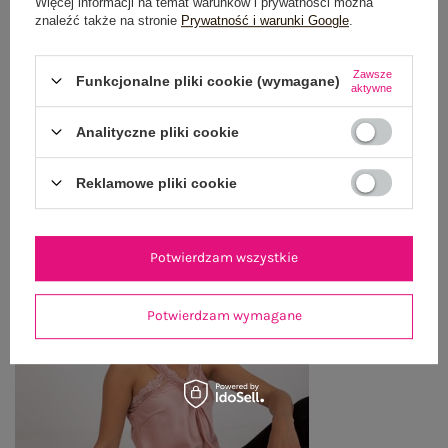
Więcej informacji na temat warunków i prywatności można
znaleźć także na stronie
Prywatność i warunki Google
.
WYSYŁKA I DOSTAWA
Zawsze
Funkcjonalne pliki cookie (wymagane)
ZWROTY I REKLAMACJE
aktywne
Analityczne pliki cookie
OSTATNIO OGLĄDANE
Reklamowe pliki cookie
Zobacz wszystko
Potwierdzam wszystkie
Potwierdzam wymagane