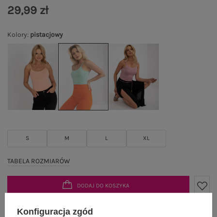
29,99 zł
Kolory
:
pistacjowy
S
M
L
XL
TABELA ROZMIARÓW
DODAJ DO KOSZYKA
Możesz kupić także poprzez:
Konfiguracja zgód