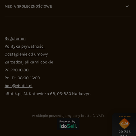
MEDIA SPOŁECZNOŚCIOWE
Regulamin
Polityka prywatności
Odstąpienie od umowy
Zarządzaj plikami cookie
22 290 10 80
Pn.-Pt. 08:00-16:00
bok@ebutik.pl
eButik.pl
,
Al. Katowicka 68
,
05-830
Nadarzyn
W sklepie prezentujemy ceny brutto (z VAT).
4.9
29 745
opinii