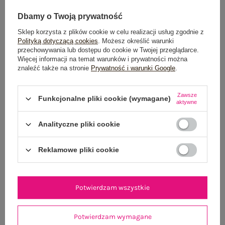
Dbamy o Twoją prywatność
Sklep korzysta z plików cookie w celu realizacji usług zgodnie z
Dostawa
od 7,99 zł
Polityką dotyczącą cookies
. Możesz określić warunki
przechowywania lub dostępu do cookie w Twojej przeglądarce.
Więcej informacji na temat warunków i prywatności można
Do darmowej dostawy brakuje
200,00 zł
znaleźć także na stronie
Prywatność i warunki Google
.
Wysyłka w
poniedziałek
Zawsze
Funkcjonalne pliki cookie (wymagane)
100 dni na zwrot
aktywne
Analityczne pliki cookie
OPIS PRODUKTU
Reklamowe pliki cookie
GŁÓWNE PARAMETRY
Potwierdzam wszystkie
OPINIE O PRODUKCIE
(0)
Potwierdzam wymagane
WYSYŁKA I DOSTAWA