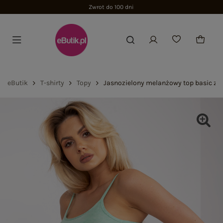
Zwrot do 100 dni
eButik
T-shirty
Topy
Jasnozielony melanżowy top basic z 