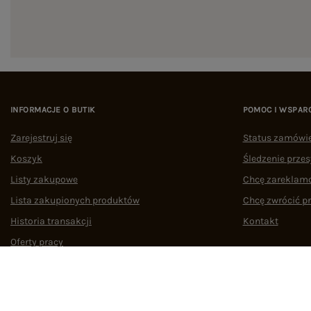
INFORMACJE O BUTIK
POMOC I WSPAR
Zarejestruj się
Status zamówi
Koszyk
Śledzenie przes
Listy zakupowe
Chcę zareklam
Lista zakupionych produktów
Chcę zwrócić p
Historia transakcji
Kontakt
Oferty pracy
Współpraca