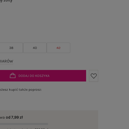
y żółty
38
40
42
MIARÓW
DODAJ DO KOSZYKA
żesz kupić także poprzez:
awa
od 7,99 zł