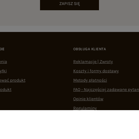
ZAPISZ SIĘ
CIE
OBSŁUGA KLIENTA
enia
Reklamacje | Zwroty
yłki
Koszty i formy dostawy
ować produkt
Metody płatności
rodukt
FAQ - Najczęściej zadawane pytan
Opinie klientów
Regulaminy
Odstąpienie od umowy