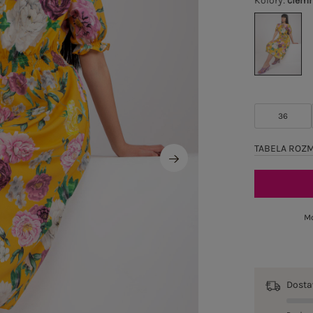
Kolory
:
ciemn
36
TABELA ROZ
Mo
Dost