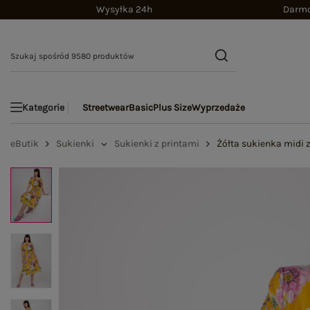
Wysyłka 24h
Darmo
Streetwear
Basic
Plus Size
Wyprzedaże
Kategorie
eButik
Sukienki
Sukienki z printami
Żółta sukienka midi 