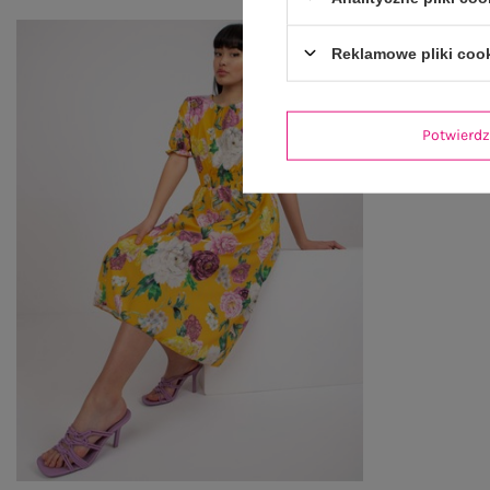
Reklamowe pliki coo
Potwier