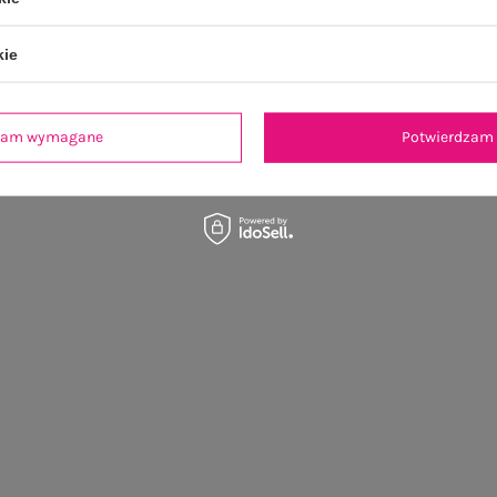
kie
dzam wymagane
Potwierdzam 