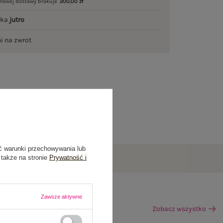
mowej dostawy brakuje
200,00 zł
łka
jutro
ni na zwrot
ć warunki przechowywania lub
 także na stronie
Prywatność i
Zawsze aktywne
Zobacz wszystko