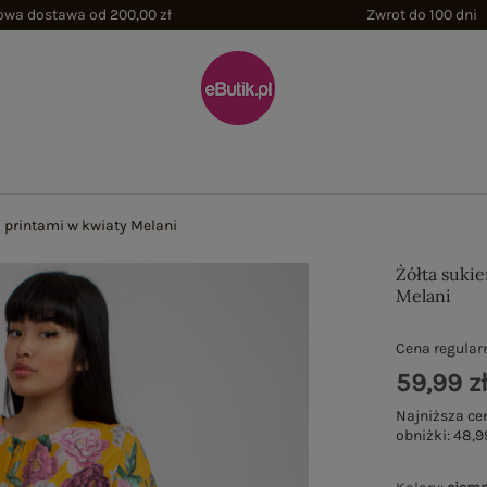
wa dostawa od 200,00 zł
Zwrot do 100 dni
z printami w kwiaty Melani
Żółta suki
Melani
Cena regular
59,99 z
Najniższa ce
obniżki:
48,9