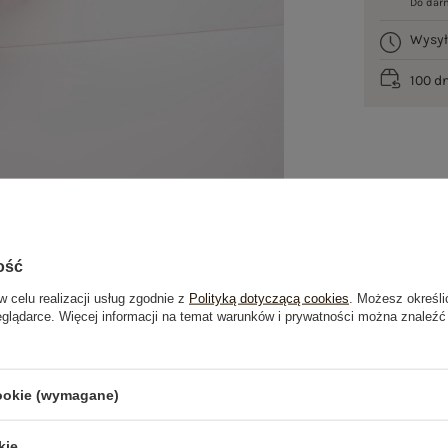
Do dar
Wysy
100 d
ość
w celu realizacji usług zgodnie z
Polityką dotyczącą cookies
. Możesz określi
eglądarce. Więcej informacji na temat warunków i prywatności można znaleźć
je
Opinie o produkcie
(0)
cookie (wymagane)
OSTATNIO OGLĄDANE
kie