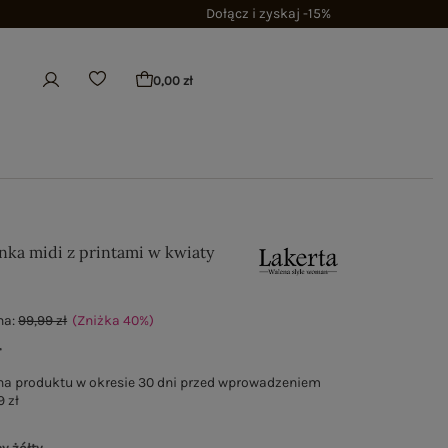
Dołącz i zyskaj -15%
0,00 zł
enka midi z printami w kwiaty
na:
99,99 zł
(Zniżka
40
%
)
ł
na produktu w okresie 30 dni przed wprowadzeniem
9 zł