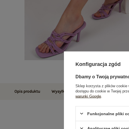
Konfiguracja zgód
Dbamy o Twoją prywatn
Sklep korzysta z plików cookie 
dostępu do cookie w Twojej prz
Opis produktu
Wysyłka i dostawa
Zwroty i reklamac
warunki Google
.
Funkcjonalne pliki 
Analityczne pliki coo