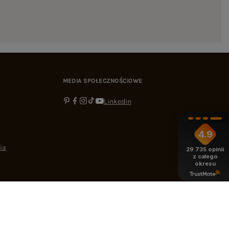
MEDIA SPOŁECZNOŚCIOWE
Linkedin
4.9
ia
29 735
opinii
z całego
okresu