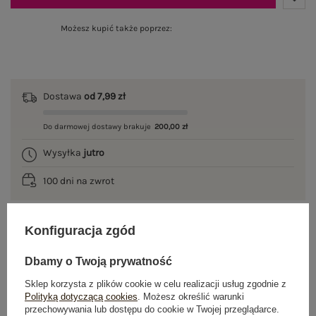
Możesz kupić także poprzez:
Dostawa
od 7,99 zł
Do darmowej dostawy brakuje
200,00 zł
Wysyłka
jutro
100 dni na zwrot
Konfiguracja zgód
OPIS PRODUKTU
Dbamy o Twoją prywatność
GŁÓWNE PARAMETRY
Sklep korzysta z plików cookie w celu realizacji usług zgodnie z
Polityką dotyczącą cookies
. Możesz określić warunki
przechowywania lub dostępu do cookie w Twojej przeglądarce.
OPINIE O PRODUKCIE
(1)