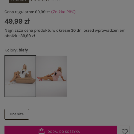
PLUS SIZE
Cena regularna:
69,99 zł
(Zniżka
29
%
)
49,99 zł
Najniższa cena produktu w okresie 30 dni przed wprowadzeniem
obniżki:
39,99 zł
Kolory
:
biały
One size
DODAJ DO KOSZYKA