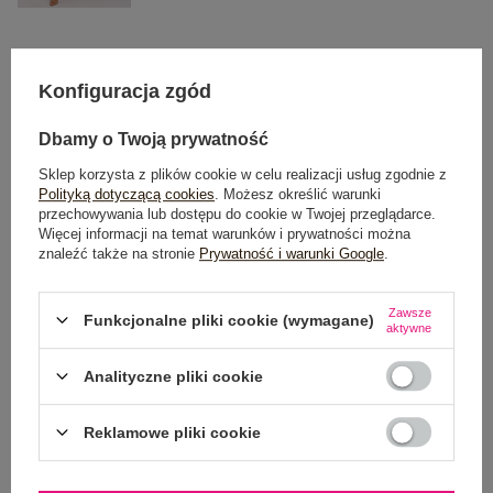
One size
Konfiguracja zgód
DODAJ DO KOSZYKA
Dbamy o Twoją prywatność
Sklep korzysta z plików cookie w celu realizacji usług zgodnie z
Możesz kupić także poprzez:
Polityką dotyczącą cookies
. Możesz określić warunki
przechowywania lub dostępu do cookie w Twojej przeglądarce.
Więcej informacji na temat warunków i prywatności można
znaleźć także na stronie
Prywatność i warunki Google
.
Dostawa
od 7,99 zł
Zawsze
Funkcjonalne pliki cookie (wymagane)
aktywne
Do darmowej dostawy brakuje
200,00 zł
Analityczne pliki cookie
Wysyłka
jutro
100 dni na zwrot
Reklamowe pliki cookie