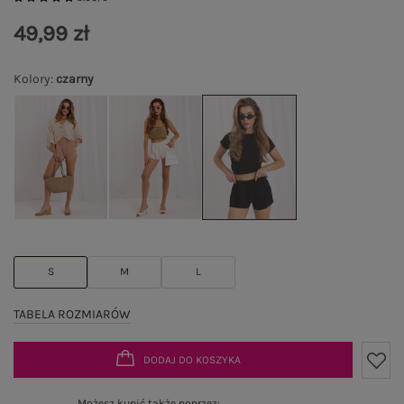
49,99 zł
Kolory
:
czarny
S
M
L
TABELA ROZMIARÓW
DODAJ DO KOSZYKA
Możesz kupić także poprzez: