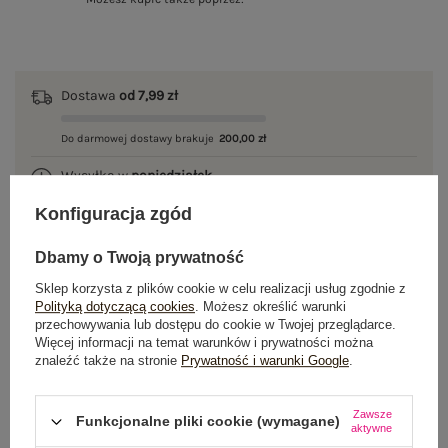
Dostawa
od 7,99 zł
Do darmowej dostawy brakuje
200,00 zł
Wysyłka w
poniedziałek
Konfiguracja zgód
100 dni na zwrot
Dbamy o Twoją prywatność
Sklep korzysta z plików cookie w celu realizacji usług zgodnie z
OPIS PRODUKTU
Polityką dotyczącą cookies
. Możesz określić warunki
przechowywania lub dostępu do cookie w Twojej przeglądarce.
Więcej informacji na temat warunków i prywatności można
GŁÓWNE PARAMETRY
znaleźć także na stronie
Prywatność i warunki Google
.
OPINIE O PRODUKCIE
(1)
Zawsze
Funkcjonalne pliki cookie (wymagane)
aktywne
WYSYŁKA I DOSTAWA