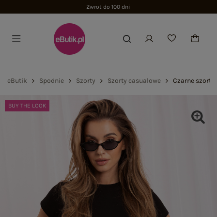
Zwrot do 100 dni
eButik
Spodnie
Szorty
Szorty casualowe
Czarne szorty
BUY THE LOOK