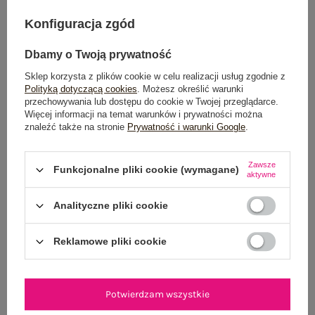
DODAJ DO KOSZYKA
Konfiguracja zgód
Możesz kupić także poprzez:
Dbamy o Twoją prywatność
Sklep korzysta z plików cookie w celu realizacji usług zgodnie z
Polityką dotyczącą cookies
. Możesz określić warunki
przechowywania lub dostępu do cookie w Twojej przeglądarce.
Więcej informacji na temat warunków i prywatności można
Dostawa
od 7,99 zł
znaleźć także na stronie
Prywatność i warunki Google
.
Do darmowej dostawy brakuje
200,00 zł
Zawsze
Funkcjonalne pliki cookie (wymagane)
Wysyłka w
poniedziałek
aktywne
100 dni na zwrot
Analityczne pliki cookie
Reklamowe pliki cookie
OPIS PRODUKTU
Potwierdzam wszystkie
GŁÓWNE PARAMETRY