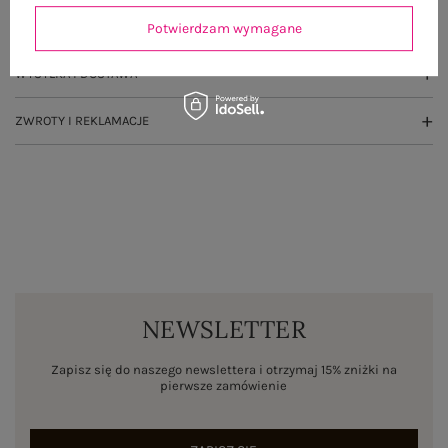
OPINIE O PRODUKCIE
(1)
Potwierdzam wymagane
WYSYŁKA I DOSTAWA
ZWROTY I REKLAMACJE
NEWSLETTER
Zapisz się do naszego newslettera i otrzymaj 15% zniżki na
pierwsze zamówienie