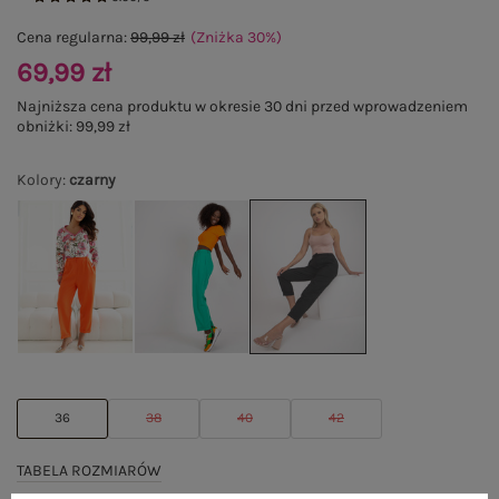
Cena regularna:
99,99 zł
(Zniżka
30
%
)
69,99 zł
Najniższa cena produktu w okresie 30 dni przed wprowadzeniem
obniżki:
99,99 zł
Kolory
:
czarny
36
38
40
42
TABELA ROZMIARÓW