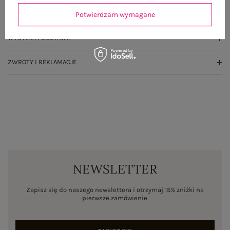
OPINIE O PRODUKCIE
(1)
Potwierdzam wymagane
WYSYŁKA I DOSTAWA
ZWROTY I REKLAMACJE
NEWSLETTER
Zapisz się do naszego newslettera i otrzymaj 15% zniżki na
pierwsze zamówienie