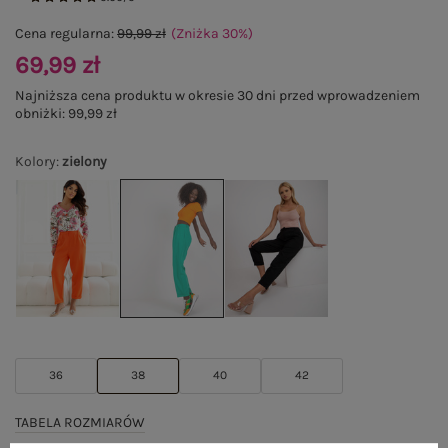
Cena regularna:
99,99 zł
(Zniżka
30
%
)
69,99 zł
Najniższa cena produktu w okresie 30 dni przed wprowadzeniem
obniżki:
99,99 zł
Kolory
:
zielony
36
38
40
42
TABELA ROZMIARÓW