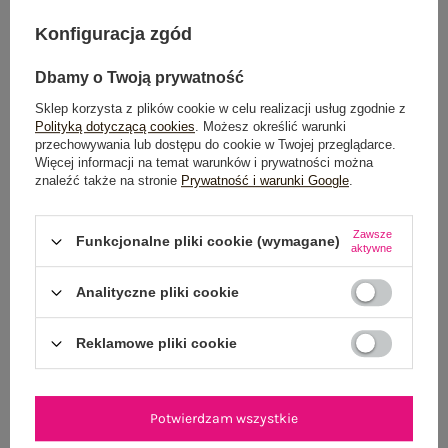
DODAJ DO KOSZYKA
Konfiguracja zgód
Możesz kupić także poprzez:
Dbamy o Twoją prywatność
Sklep korzysta z plików cookie w celu realizacji usług zgodnie z
Polityką dotyczącą cookies
. Możesz określić warunki
przechowywania lub dostępu do cookie w Twojej przeglądarce.
Więcej informacji na temat warunków i prywatności można
Dostawa
od 7,99 zł
znaleźć także na stronie
Prywatność i warunki Google
.
Do darmowej dostawy brakuje
200,00 zł
Zawsze
Funkcjonalne pliki cookie (wymagane)
Wysyłka w
poniedziałek
aktywne
100 dni na zwrot
Analityczne pliki cookie
Reklamowe pliki cookie
OPIS PRODUKTU
Potwierdzam wszystkie
GŁÓWNE PARAMETRY