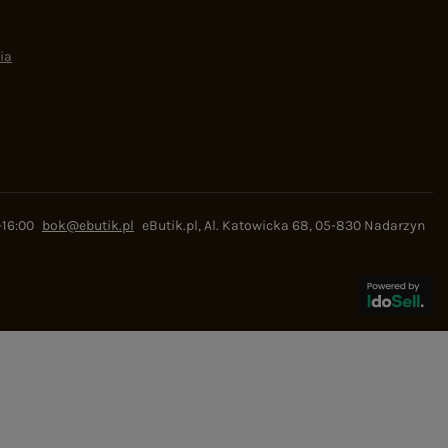
ia
-16:00
bok@ebutik.pl
eButik.pl
,
Al. Katowicka 68
,
05-830
Nadarzyn