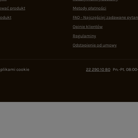
ować produkt
Metody płatności
rodukt
FAQ - Najczęściej zadawane pytan
Opinie klientów
Regulaminy
Odstąpienie od umowy
 plikami cookie
22 290 10 80
Pn.-Pt. 08:00