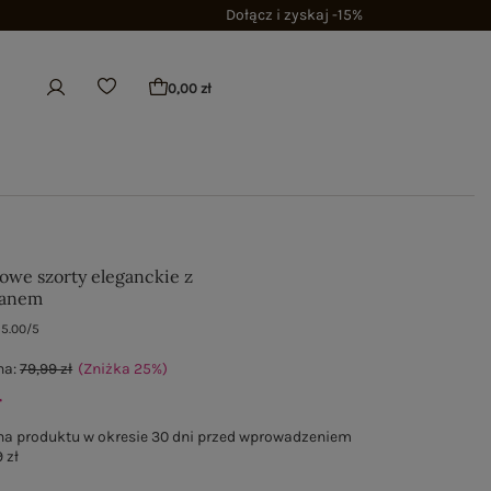
Dołącz i zyskaj -15%
0,00 zł
we szorty eleganckie z
tanem
5.00/5
na:
79,99 zł
(Zniżka
25
%
)
ł
na produktu w okresie 30 dni przed wprowadzeniem
 zł