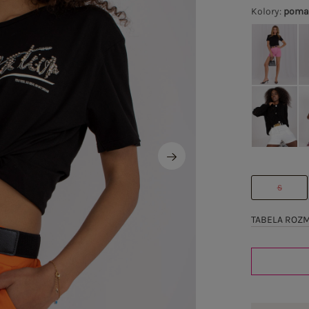
Kolory
:
poma
S
TABELA ROZ