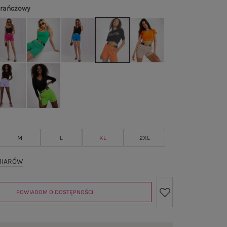
rańczowy
M
L
XL
2XL
MIARÓW
POWIADOM O DOSTĘPNOŚCI