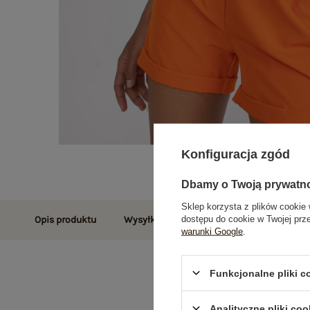
Konfiguracja zgód
Dbamy o Twoją prywatn
Sklep korzysta z plików cookie 
dostępu do cookie w Twojej prz
Opis produktu
Wysyłka i dostawa
Zwroty i reklamac
warunki Google
.
Funkcjonalne pliki 
Analityczne pliki coo