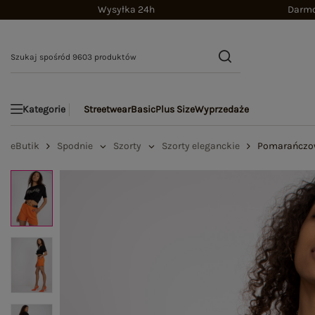
Wysyłka 24h
Darmo
Streetwear
Basic
Plus Size
Wyprzedaże
Kategorie
eButik
Spodnie
Szorty
Szorty eleganckie
Pomarańczow