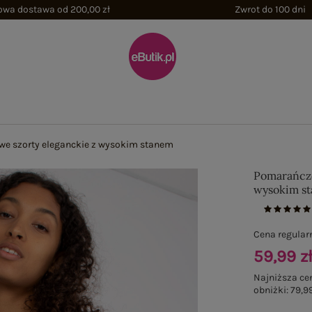
wa dostawa od 200,00 zł
Zwrot do 100 dni
e szorty eleganckie z wysokim stanem
Pomarańczo
wysokim s
Cena regular
59,99 z
Najniższa ce
obniżki:
79,99