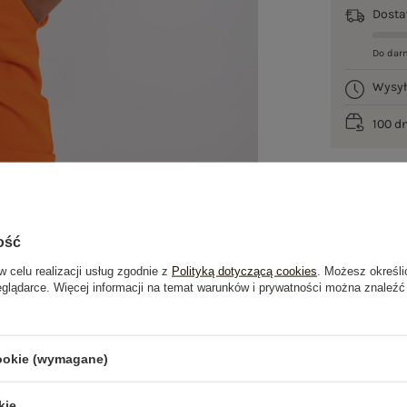
Dost
Do dar
Wysy
100 d
ość
w celu realizacji usług zgodnie z
Polityką dotyczącą cookies
. Możesz określi
eglądarce. Więcej informacji na temat warunków i prywatności można znaleźć
je
Opinie o produkcie
(3)
cookie (wymagane)
kie