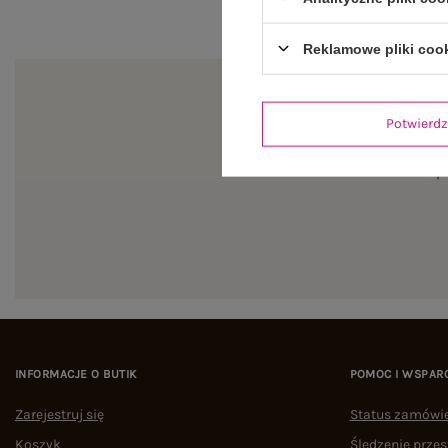
Reklamowe pliki coo
Potwier
Zapi
INFORMACJE O BUTIK
POMOC I WSPAR
Zarejestruj się
Status zamówi
Koszyk
Śledzenie przes