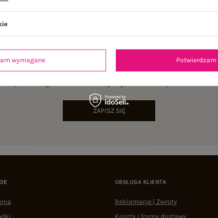
kie
dzam wymagane
Potwierdzam 
NEWSLETTER
sz się do naszego newslettera i otrzymaj 15% zniżki na pierwsze zamów
ZAPISZ SIĘ
CIE
OBSŁUGA KLIENTA
enia
Reklamacje | Zwroty
yłki
Koszty i formy dostawy