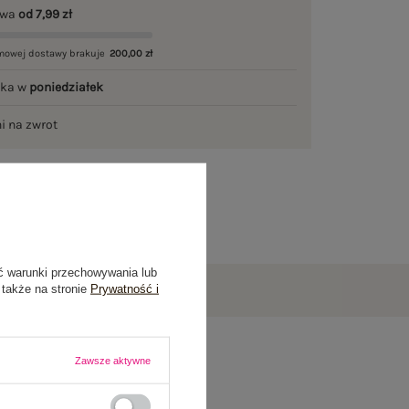
awa
od 7,99 zł
mowej dostawy brakuje
200,00 zł
łka w
poniedziałek
ni na zwrot
ć warunki przechowywania lub
 także na stronie
Prywatność i
Zawsze aktywne