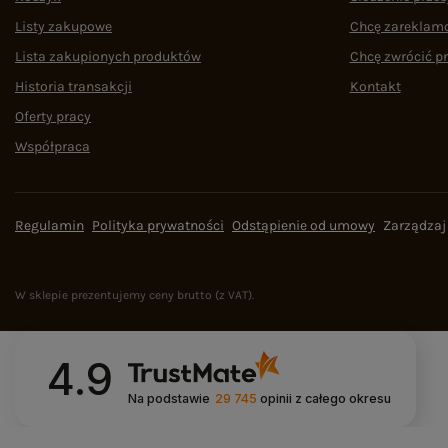
Listy zakupowe
Chcę zareklam
Lista zakupionych produktów
Chcę zwrócić p
Historia transakcji
Kontakt
Oferty pracy
Współpraca
Regulamin
Polityka prywatności
Odstąpienie od umowy
Zarządzaj
W sklepie prezentujemy ceny brutto (z VAT).
4.9
Na podstawie
29 745
opinii
z całego okresu