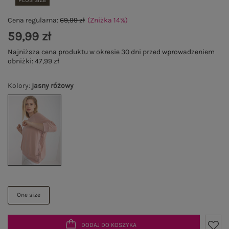
PLUS SIZE
Cena regularna:
69,99 zł
(Zniżka
14
%
)
59,99 zł
Najniższa cena produktu w okresie 30 dni przed wprowadzeniem
obniżki:
47,99 zł
Kolory
:
jasny różowy
One size
DODAJ DO KOSZYKA