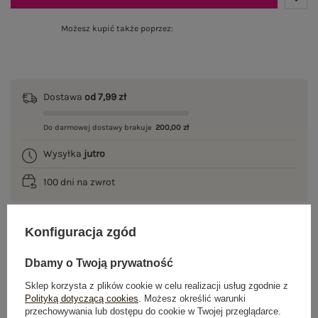
Możesz kupić także poprzez:
Dostawa
od 7,99 zł
Do darmowej dostawy brakuje
200,00 zł
Wysyłka
jutro
100 dni na zwrot
Konfiguracja zgód
OPIS PRODUKTU
Dbamy o Twoją prywatność
GŁÓWNE PARAMETRY
Sklep korzysta z plików cookie w celu realizacji usług zgodnie z
Polityką dotyczącą cookies
. Możesz określić warunki
przechowywania lub dostępu do cookie w Twojej przeglądarce.
OPINIE O PRODUKCIE
(0)