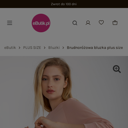
Zwrot do 100 dni
eButik
PLUS SIZE
Bluzki
Brudnoróżowa bluzka plus size z