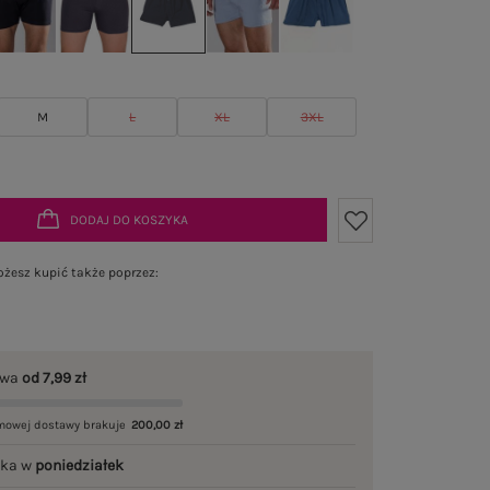
M
L
XL
3XL
DODAJ DO KOSZYKA
żesz kupić także poprzez:
awa
od 7,99 zł
mowej dostawy brakuje
200,00 zł
łka w
poniedziałek