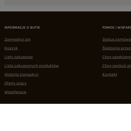
INFORMACJE O BUTIK
POMOC I WSPAR
Zarejestruj się
Status zamówi
Koszyk
Śledzenie przes
Listy zakupowe
Chcę zareklam
Lista zakupionych produktów
Chcę zwrócić p
Historia transakcji
Kontakt
Oferty pracy
Współpraca
Regulamin
Polityka prywatności
Odstąpienie od umowy
Zarządzaj