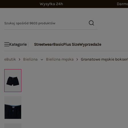
Wysyłka 24h
Darmo
Streetwear
Basic
Plus Size
Wyprzedaże
Kategorie
eButik
Bielizna
Bielizna męska
Granatowe męskie bokser