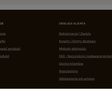
CIE
OBSŁUGA KLIENTA
enia
Reklamacje | Zwroty
yłki
Koszty i formy dostawy
ować produkt
Metody płatności
rodukt
FAQ - Najczęściej zadawane pytan
Opinie klientów
Regulaminy
Odstąpienie od umowy
 plikami cookie
22 290 10 80
Pn.-Pt. 08:00