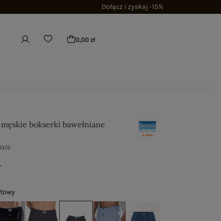
Dołącz i zyskaj -15%
0,00 zł
męskie bokserki bawełniane
83/5
ł
atowy