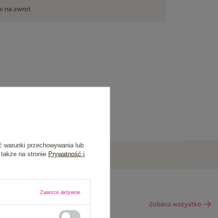
ni na zwrot
ć warunki przechowywania lub
 także na stronie
Prywatność i
Zawsze aktywne
Zobacz wszystko