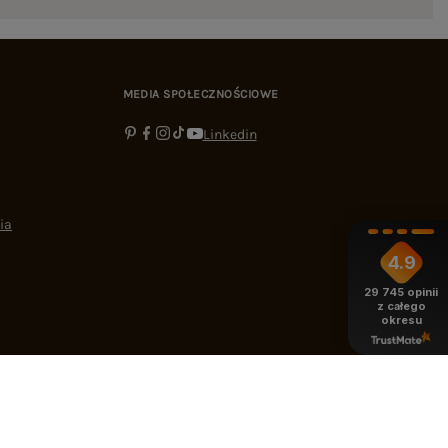
MEDIA SPOŁECZNOŚCIOWE
Linkedin
ia
4.9
29 745
opinii
z całego
okresu
-16:00
bok@ebutik.pl
eButik.pl
,
Al. Katowicka 68
,
05-830
Nadarzyn