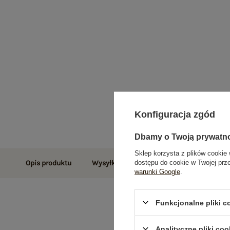
Konfiguracja zgód
Dbamy o Twoją prywatn
Sklep korzysta z plików cookie 
dostępu do cookie w Twojej prz
Opis produktu
Wysyłka i dostawa
Zwroty i reklamac
warunki Google
.
Funkcjonalne pliki 
Analityczne pliki coo