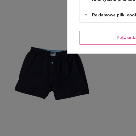
Reklamowe pliki coo
Potwier