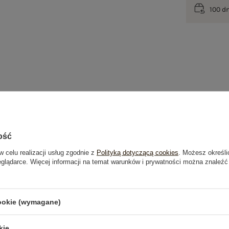
100 d
ość
w celu realizacji usług zgodnie z
Polityką dotyczącą cookies
. Możesz określi
eglądarce. Więcej informacji na temat warunków i prywatności można znaleźć
je
Opinie o produkcie
(6)
cookie (wymagane)
OSTATNIO OGLĄDANE
kie