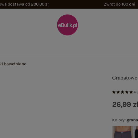
wa dostawa od 200,00 zł
Zwrot do 100 dni
ki bawełniane
Granatowe 
4.
26,99 z
Kolory
:
gran