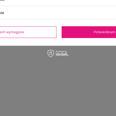
kie
dzam wymagane
Potwierdzam 