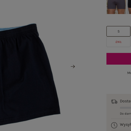
S
2XL
Mo
Dost
Do dar
Wysy