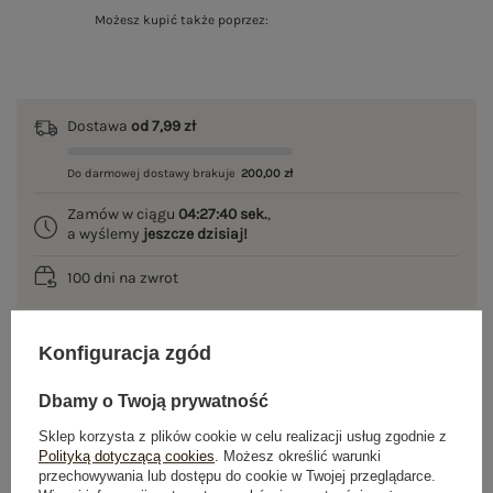
Możesz kupić także poprzez:
Dostawa
od 7,99 zł
Do darmowej dostawy brakuje
200,00 zł
Zamów w ciągu
04:27:40 sek.
,
a wyślemy
jeszcze dzisiaj!
100 dni na zwrot
Konfiguracja zgód
OPIS PRODUKTU
Dbamy o Twoją prywatność
GŁÓWNE PARAMETRY
Sklep korzysta z plików cookie w celu realizacji usług zgodnie z
Polityką dotyczącą cookies
. Możesz określić warunki
przechowywania lub dostępu do cookie w Twojej przeglądarce.
OPINIE O PRODUKCIE
(0)