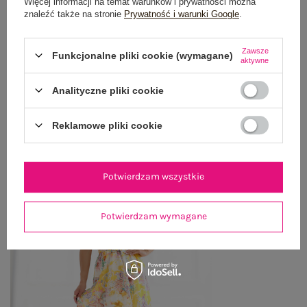
Więcej informacji na temat warunków i prywatności można
znaleźć także na stronie
Prywatność i warunki Google
.
WYSYŁKA I DOSTAWA
Zawsze
Funkcjonalne pliki cookie (wymagane)
ZWROTY I REKLAMACJE
aktywne
Analityczne pliki cookie
OSTATNIO OGLĄDANE
Reklamowe pliki cookie
Zobacz wszystko
Potwierdzam wszystkie
Potwierdzam wymagane