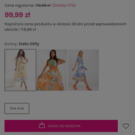
Cena regularna:
119,99 zł
(Zniżka
17
%
)
99,99 zł
Najniższa cena produktu w okresie 30 dni przed wprowadzeniem
obniżki:
119,99 zł
Kolory
:
biało-żółty
One size
DODAJ DO KOSZYKA