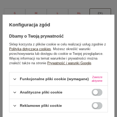
S
M
L
XL
2XL
Konfiguracja zgód
TABELA ROZMIARÓW
Dbamy o Twoją prywatność
DODAJ DO KOSZYKA
Sklep korzysta z plików cookie w celu realizacji usług zgodnie z
Polityką dotyczącą cookies
. Możesz określić warunki
Możesz kupić także poprzez:
przechowywania lub dostępu do cookie w Twojej przeglądarce.
Więcej informacji na temat warunków i prywatności można
znaleźć także na stronie
Prywatność i warunki Google
.
Dostawa
od 7,99 zł
Zawsze
Funkcjonalne pliki cookie (wymagane)
aktywne
Do darmowej dostawy brakuje
200,00 zł
Analityczne pliki cookie
Wysyłka w
poniedziałek
Reklamowe pliki cookie
100 dni na zwrot