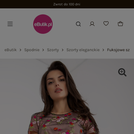
Zwrot do 100 dni
eButik
Spodnie
Szorty
Szorty eleganckie
Fuksjowe szor