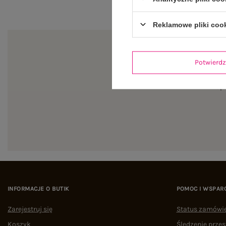
Reklamowe pliki coo
Potwier
Zapi
INFORMACJE O BUTIK
POMOC I WSPAR
Zarejestruj się
Status zamówi
Koszyk
Śledzenie przes