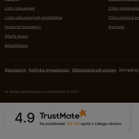
Listy zakupowe
Chcę zareklam
Lista zakupionych produktów
Chcę zwrócić p
Historia transakcji
Kontakt
Oferty pracy
Współpraca
Regulamin
Polityka prywatności
Odstąpienie od umowy
Zarządzaj
W sklepie prezentujemy ceny brutto (z VAT).
4.9
Na podstawie
29 745
opinii
z całego okresu