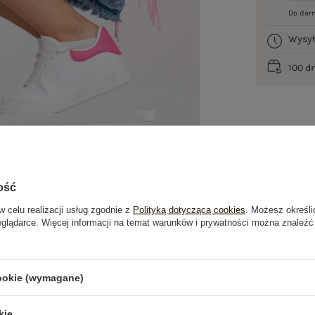
Do dar
Wysy
100 d
ość
w celu realizacji usług zgodnie z
Polityką dotyczącą cookies
. Możesz określi
eglądarce. Więcej informacji na temat warunków i prywatności można znaleźć
je
Opinie o produkcie
(1)
cookie (wymagane)
kie