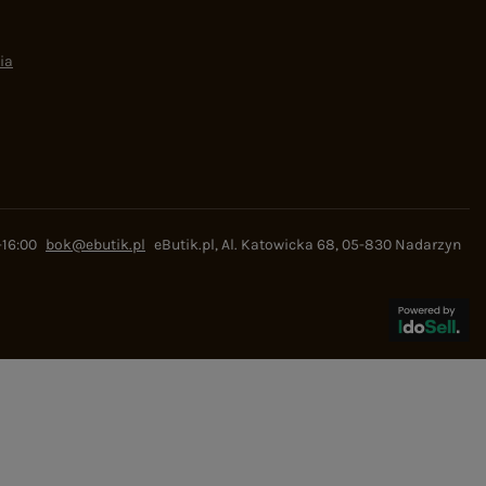
ia
-16:00
bok@ebutik.pl
eButik.pl
,
Al. Katowicka 68
,
05-830
Nadarzyn