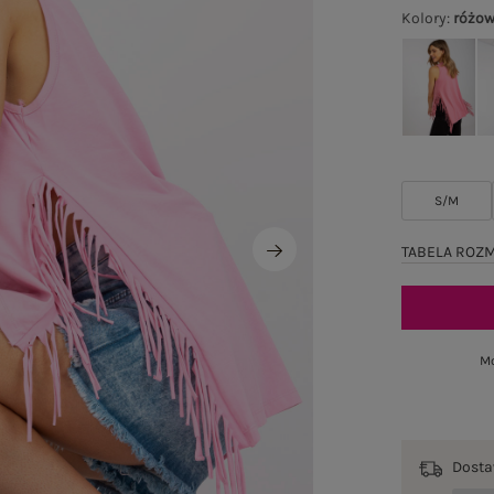
Kolory
:
różo
S/M
TABELA ROZ
Mo
Dost