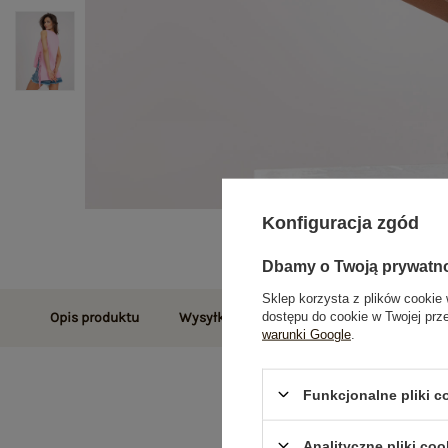
Konfiguracja zgód
Dbamy o Twoją prywatn
Sklep korzysta z plików cookie 
dostępu do cookie w Twojej prz
Opis produktu
Wysyłka i dostawa
Zwroty i reklamac
warunki Google
.
Funkcjonalne pliki 
Analityczne pliki coo