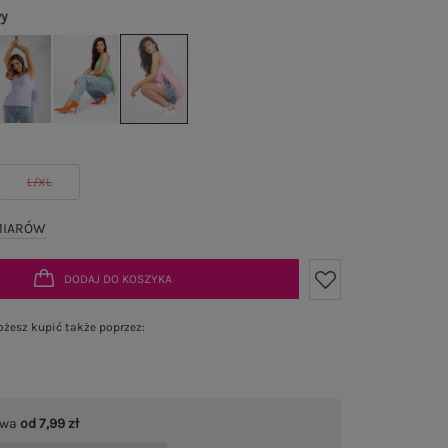
wy
L/XL
MIARÓW
DODAJ DO KOSZYKA
żesz kupić także poprzez:
awa
od 7,99 zł