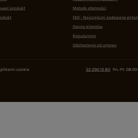
ować produkt
Metody płatności
rodukt
FAQ - Najczęściej zadawane pytan
Opinie klientów
Regulaminy
Odstąpienie od umowy
 plikami cookie
22 290 10 80
Pn.-Pt. 08:00