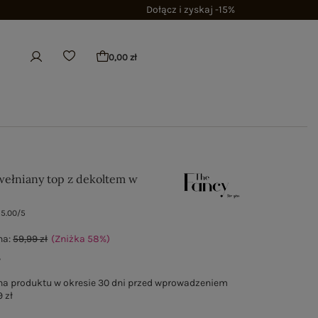
Dołącz i zyskaj -15%
0,00 zł
ełniany top z dekoltem w
5.00/5
na:
59,99 zł
(Zniżka
58
%
)
ł
na produktu w okresie 30 dni przed wprowadzeniem
 zł