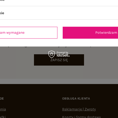
kie
dzam wymagane
Potwierdzam 
NEWSLETTER
sz się do naszego newslettera i otrzymaj 15% zniżki na pierwsze zamów
ZAPISZ SIĘ
CIE
OBSŁUGA KLIENTA
enia
Reklamacje | Zwroty
yłki
Koszty i formy dostawy