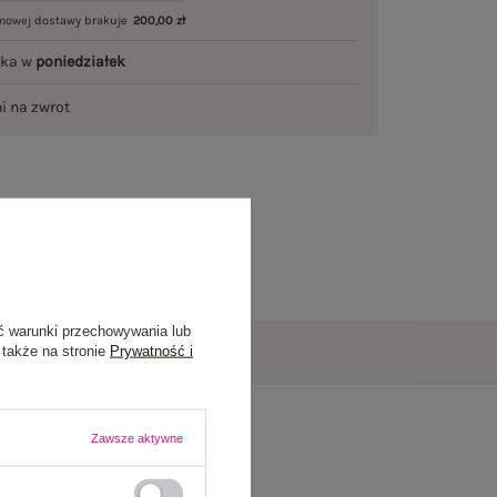
mowej dostawy brakuje
200,00 zł
łka w
poniedziałek
ni na zwrot
ć warunki przechowywania lub
 także na stronie
Prywatność i
Zawsze aktywne