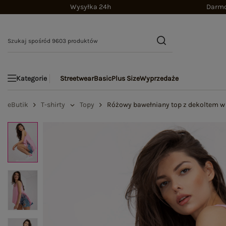
Wysyłka 24h
Darmo
Streetwear
Basic
Plus Size
Wyprzedaże
Kategorie
eButik
T-shirty
Topy
Różowy bawełniany top z dekoltem w