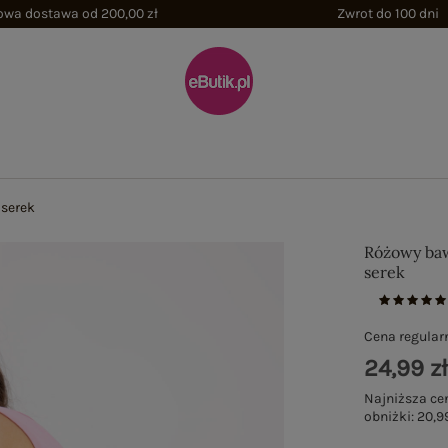
wa dostawa od 200,00 zł
Zwrot do 100 dni
 serek
Różowy baw
serek
Cena regular
24,99 z
Najniższa ce
obniżki:
20,99