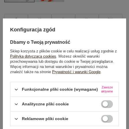
S
M
L
XL
2XL
Konfiguracja zgód
TABELA ROZMIARÓW
Dbamy o Twoją prywatność
DODAJ DO KOSZYKA
Sklep korzysta z plików cookie w celu realizacji usług zgodnie z
Polityką dotyczącą cookies
. Możesz określić warunki
Możesz kupić także poprzez:
przechowywania lub dostępu do cookie w Twojej przeglądarce.
Więcej informacji na temat warunków i prywatności można
znaleźć także na stronie
Prywatność i warunki Google
.
Zawsze
Dostawa
od 7,99 zł
Funkcjonalne pliki cookie (wymagane)
aktywne
Do darmowej dostawy brakuje
200,00 zł
Analityczne pliki cookie
Wysyłka
jutro
Reklamowe pliki cookie
100 dni na zwrot