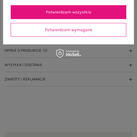
Potwierdzam wszystkie
OPIS PRODUKTU
Potwierdzam wymagane
GŁÓWNE PARAMETRY
OPINIE O PRODUKCIE
(1)
WYSYŁKA I DOSTAWA
ZWROTY I REKLAMACJE