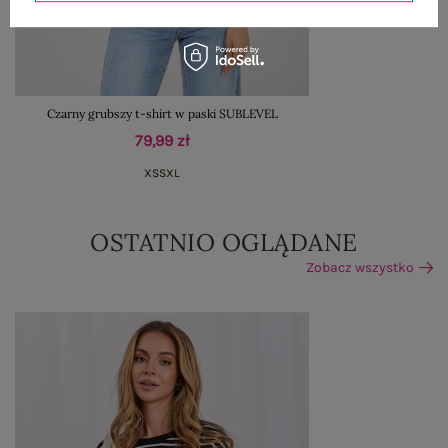
Czarny grubszy t-shirt w paski SUBLEVEL
79,99 zł
XS
S
XL
OSTATNIO OGLĄDANE
Zobacz wszystko