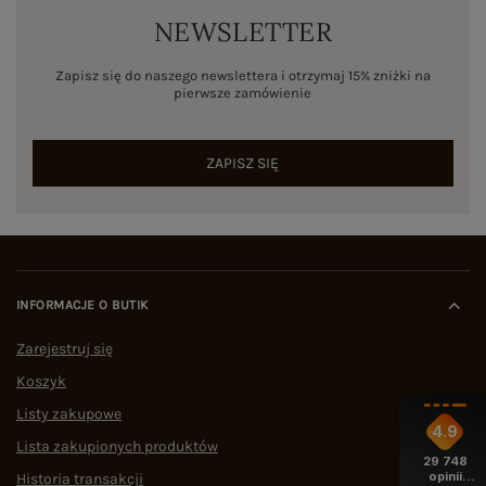
NEWSLETTER
Zapisz się do naszego newslettera i otrzymaj 15% zniżki na
pierwsze zamówienie
ZAPISZ SIĘ
INFORMACJE O BUTIK
Zarejestruj się
Koszyk
Listy zakupowe
4.9
Lista zakupionych produktów
29 748
opinii
Historia transakcji