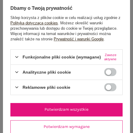
Dbamy o Twoją prywatność
ZWROTY I REKLAMACJE
Sklep korzysta z plików cookie w celu realizacji usług zgodnie z
Polityką dotyczącą cookies
. Możesz określić warunki
przechowywania lub dostępu do cookie w Twojej przeglądarce.
PRODUKTY ZE STYLIZACJI
Więcej informacji na temat warunków i prywatności można
znaleźć także na stronie
Prywatność i warunki Google
.
Zawsze
Funkcjonalne pliki cookie (wymagane)
aktywne
Analityczne pliki cookie
Reklamowe pliki cookie
Potwierdzam wszystkie
Potwierdzam wymagane