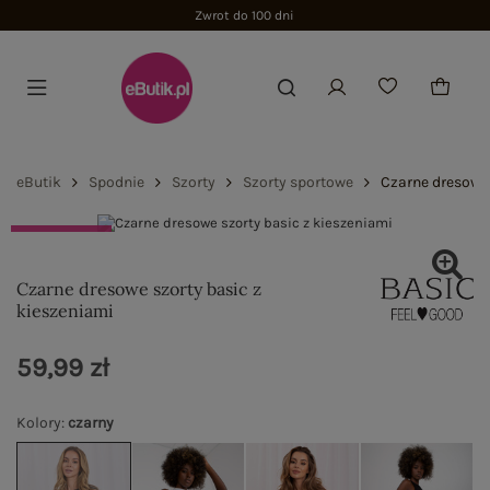
Zwrot do 100 dni
eButik
Spodnie
Szorty
Szorty sportowe
Czarne dresowe 
BUY THE LOOK
Czarne dresowe szorty basic z
kieszeniami
59,99 zł
Kolory
:
czarny