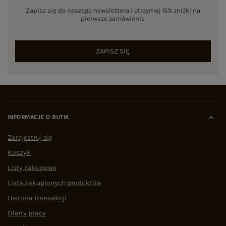
Zapisz się do naszego newslettera i otrzymaj 15% zniżki na
pierwsze zamówienie
ZAPISZ SIĘ
INFORMACJE O BUTIK
Zarejestruj się
Koszyk
Listy zakupowe
Lista zakupionych produktów
Historia transakcji
Oferty pracy