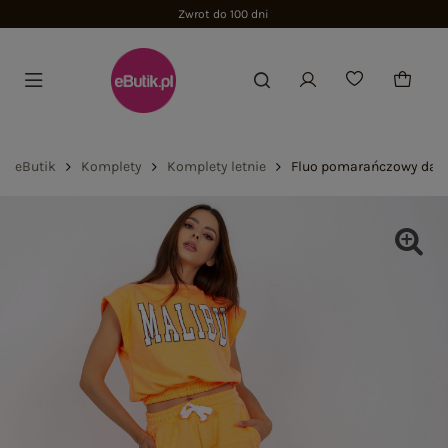
Zwrot do 100 dni
eButik
Komplety
Komplety letnie
Fluo pomarańczowy dams