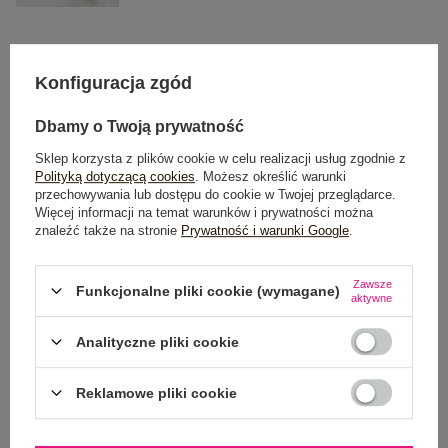
One size
Konfiguracja zgód
DODAJ DO KOSZYKA
Dbamy o Twoją prywatność
Sklep korzysta z plików cookie w celu realizacji usług zgodnie z
Możesz kupić także poprzez:
Polityką dotyczącą cookies
. Możesz określić warunki
przechowywania lub dostępu do cookie w Twojej przeglądarce.
Więcej informacji na temat warunków i prywatności można
znaleźć także na stronie
Prywatność i warunki Google
.
Dostawa
od 7,99 zł
Zawsze
Funkcjonalne pliki cookie (wymagane)
aktywne
Do darmowej dostawy brakuje
200,00 zł
Analityczne pliki cookie
Wysyłka
jutro
100 dni na zwrot
Reklamowe pliki cookie