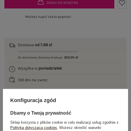
DODAJ DO KOSZYKA
Możesz kupić także poprzez:
Dostawa
od 7,99 zł
Do darmowej dostawy brakuje
200,00 zł
Wysyłka w
poniedziałek
100 dni na zwrot
Konfiguracja zgód
OPIS PRODUKTU
Dbamy o Twoją prywatność
GŁÓWNE PARAMETRY
Sklep korzysta z plików cookie w celu realizacji usług zgodnie z
Polityką dotyczącą cookies
. Możesz określić warunki