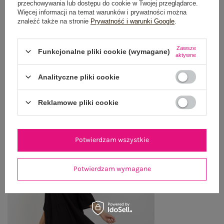
przechowywania lub dostępu do cookie w Twojej przeglądarce.
OPINIE O PRODUKCIE
(0)
Więcej informacji na temat warunków i prywatności można
znaleźć także na stronie
Prywatność i warunki Google
.
WYSYŁKA I DOSTAWA
Zawsze
Funkcjonalne pliki cookie (wymagane)
ZWROTY I REKLAMACJE
aktywne
Analityczne pliki cookie
OSTATNIO OGLĄDANE
Reklamowe pliki cookie
Zobacz wszystko
Potwierdzam wszystkie
Potwierdzam wymagane