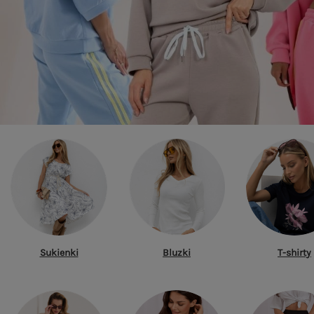
Sukienki
Bluzki
T-shirty