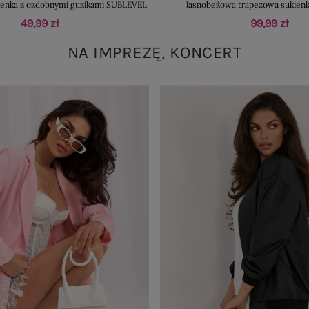
kienka z ozdobnymi guzikami SUBLEVEL
Jasnobeżowa trapezowa sukienk
49,99 zł
99,99 zł
NA IMPREZĘ, KONCERT