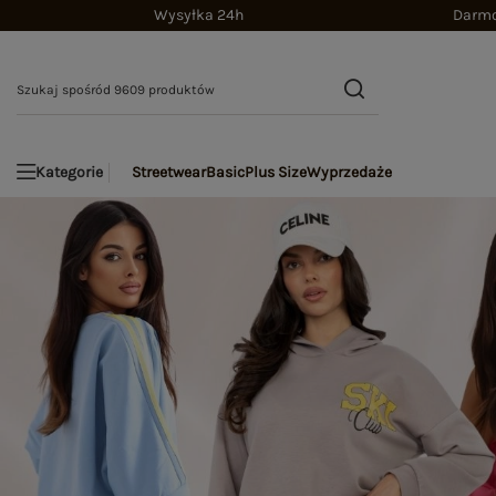
Wysyłka 24h
Darmo
Streetwear
Basic
Plus Size
Wyprzedaże
Kategorie