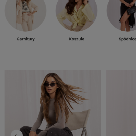
Garnitury
Koszule
Spódnic