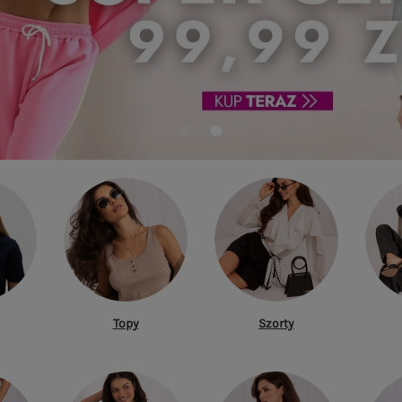
Topy
Szorty