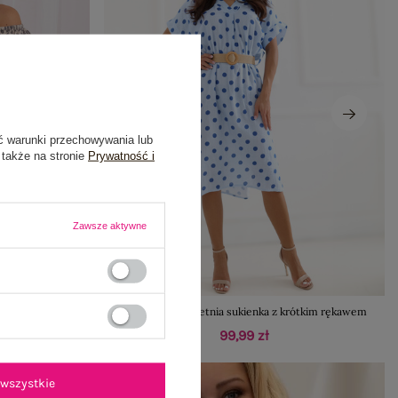
ć warunki przechowywania lub
 także na stronie
Prywatność i
Zawsze aktywne
bawełny SUBLEVEL
Jasnoniebieska letnia sukienka z krótkim rękawem
99,99 zł
wszystkie