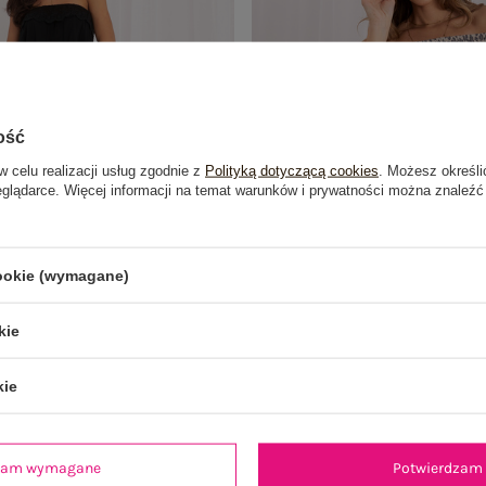
ość
w celu realizacji usług zgodnie z
Polityką dotyczącą cookies
. Możesz określi
eglądarce. Więcej informacji na temat warunków i prywatności można znaleźć
cookie (wymagane)
kie
ny letni komplet z wiskozy
Szara letnia sukienka hiszpanka z 
kie
139,99 zł
49,99 zł
dzam wymagane
Potwierdzam 