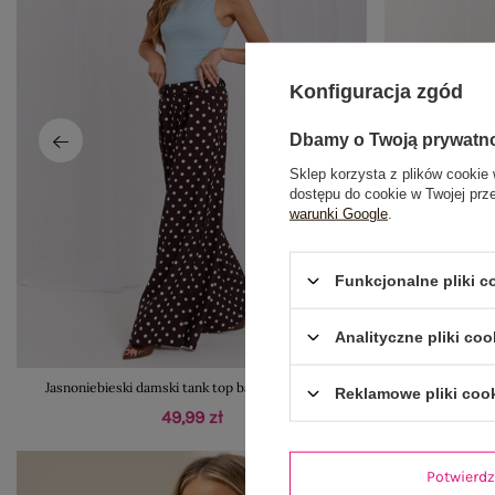
Konfiguracja zgód
Dbamy o Twoją prywatn
Sklep korzysta z plików cookie 
dostępu do cookie w Twojej prz
warunki Google
.
Funkcjonalne pliki 
Analityczne pliki coo
Jasnoniebieski damski tank top basic RUE PARIS
Czar
Reklamowe pliki coo
49,99 zł
Potwier