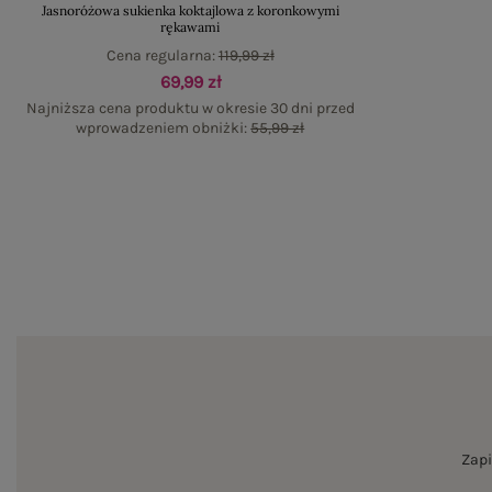
Jasnoróżowa sukienka koktajlowa z koronkowymi
rękawami
Cena regularna:
119,99 zł
69,99 zł
Najniższa cena produktu w okresie 30 dni przed
wprowadzeniem obniżki:
55,99 zł
Zapi