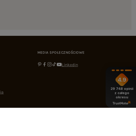
MEDIA SPOŁECZNOŚCIOWE
Linkedin
4.9
29 748
opinii
ia
z całego
okresu