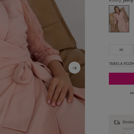
Kolory
:
jasny
36
TABELA ROZ
Mo
Dost