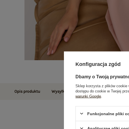
Konfiguracja zgód
Dbamy o Twoją prywatn
Sklep korzysta z plików cookie 
dostępu do cookie w Twojej prz
Opis produktu
Wysyłka i dostawa
Zwroty i reklamac
warunki Google
.
Funkcjonalne pliki 
Analityczne pliki coo