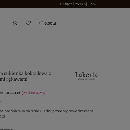
Dołącz i zyskaj -15%
0,00 zł
a sukienka koktajlowa z
mi rękawami
na:
119,99 zł
(Zniżka
42
%
)
ł
na produktu w okresie 30 dni przed wprowadzeniem
 zł