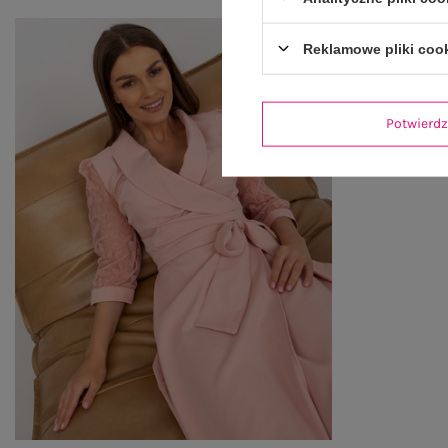
Reklamowe pliki coo
Potwier