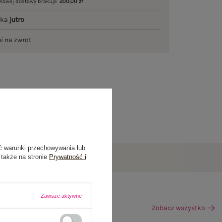
mowej dostawy brakuje
200,00 zł
łka
jutro
ni na zwrot
ć warunki przechowywania lub
 także na stronie
Prywatność i
Zawsze aktywne
Zobacz wszystko