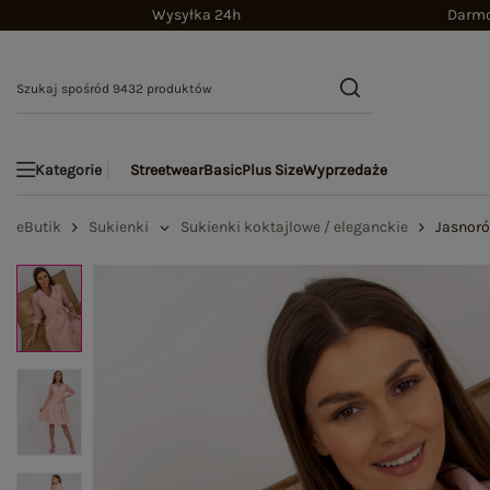
Wysyłka 24h
Darmo
Streetwear
Basic
Plus Size
Wyprzedaże
Kategorie
eButik
Sukienki
Sukienki koktajlowe / eleganckie
Jasnoró