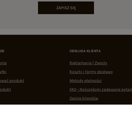
ZAPISZ SIĘ
CIE
OBSŁUGA KLIENTA
enia
Reklamacje | Zwroty
yłki
Koszty i formy dostawy
ować produkt
Metody płatności
rodukt
FAQ - Najczęściej zadawane pytan
Opinie klientów
Regulaminy
Odstąpienie od umowy