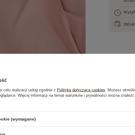
Do dar
Wysy
100 d
ość
w celu realizacji usług zgodnie z
Polityką dotyczącą cookies
. Możesz określi
eglądarce. Więcej informacji na temat warunków i prywatności można znaleźć
je
Opinie o produkcie
(0)
cookie (wymagane)
OSTATNIO OGLĄDANE
kie