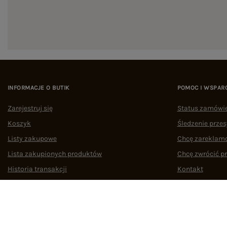
INFORMACJE O BUTIK
POMOC I WSPAR
Zarejestruj się
Status zamówi
Koszyk
Śledzenie przes
Listy zakupowe
Chcę zareklam
Lista zakupionych produktów
Chcę zwrócić p
Historia transakcji
Kontakt
Oferty pracy
Współpraca