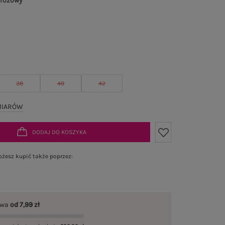
 różowy
38
40
42
MIARÓW
DODAJ DO KOSZYKA
żesz kupić także poprzez:
awa
od 7,99 zł