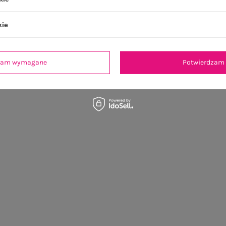
kie
dzam wymagane
Potwierdzam 