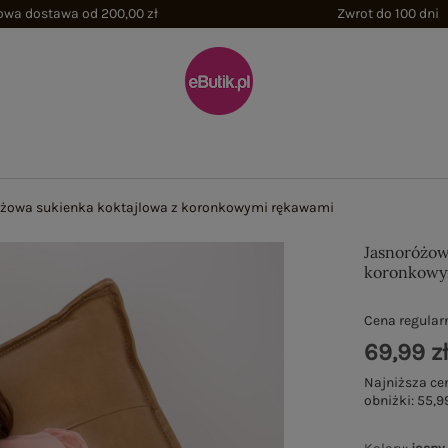
wa dostawa od 200,00 zł
Zwrot do 100 dni
żowa sukienka koktajlowa z koronkowymi rękawami
Jasnoróżow
koronkowy
Cena regular
69,99 z
Najniższa ce
obniżki:
55,99