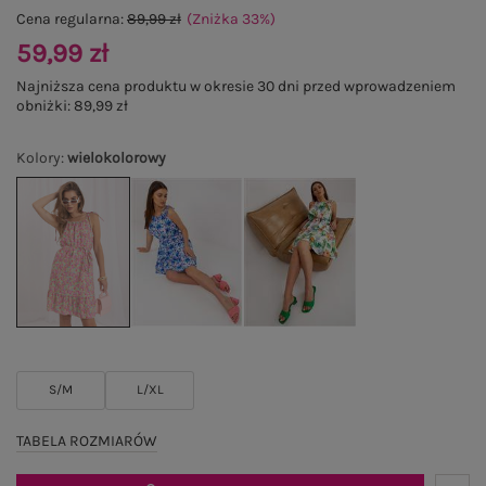
Cena regularna:
89,99 zł
(Zniżka
33
%
)
59,99 zł
Najniższa cena produktu w okresie 30 dni przed wprowadzeniem
obniżki:
89,99 zł
Kolory
:
wielokolorowy
S/M
L/XL
TABELA ROZMIARÓW