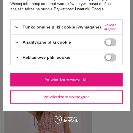
OPINIE O PRODUKCIE
(0)
Więcej informacji na temat warunków i prywatności można
znaleźć także na stronie
Prywatność i warunki Google
.
WYSYŁKA I DOSTAWA
Zawsze
Funkcjonalne pliki cookie (wymagane)
aktywne
ZWROTY I REKLAMACJE
Analityczne pliki cookie
OSTATNIO OGLĄDANE
Reklamowe pliki cookie
Zobacz wszystko
Potwierdzam wszystkie
Potwierdzam wymagane