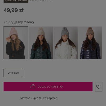
MADE IN POLAND
49,99 zł
Kolory
:
jasny różowy
One size
DODAJ DO KOSZYKA
Możesz kupić także poprzez: