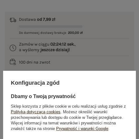
Dostawa
od 7,99 zł
Do darmowej dostawy brakuje
200,00 zł
Zamów w ciągu
02:24:11 sek.
,
a wyślemy
jeszcze dzisiaj!
100 dni na zwrot
Konfiguracja zgód
OPIS PRODUKTU
Dbamy o Twoją prywatność
GŁÓWNE PARAMETRY
Sklep korzysta z plików cookie w celu realizacji usług zgodnie z
Polityką dotyczącą cookies
. Możesz określić warunki
przechowywania lub dostępu do cookie w Twojej przeglądarce.
OPINIE O PRODUKCIE
(1)
Więcej informacji na temat warunków i prywatności można
znaleźć także na stronie
Prywatność i warunki Google
.
WYSYŁKA I DOSTAWA