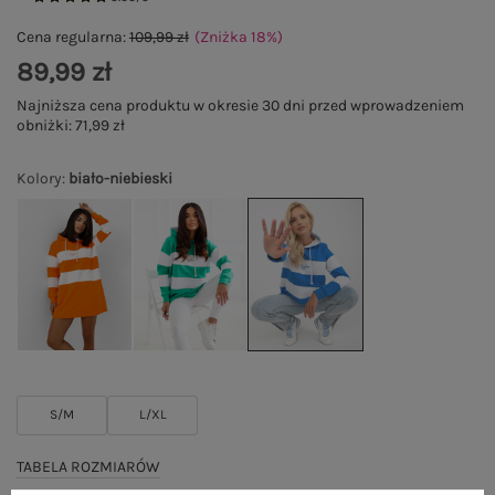
Cena regularna:
109,99 zł
(Zniżka
18
%
)
89,99 zł
Najniższa cena produktu w okresie 30 dni przed wprowadzeniem
obniżki:
71,99 zł
Kolory
:
biało-niebieski
S/M
L/XL
TABELA ROZMIARÓW