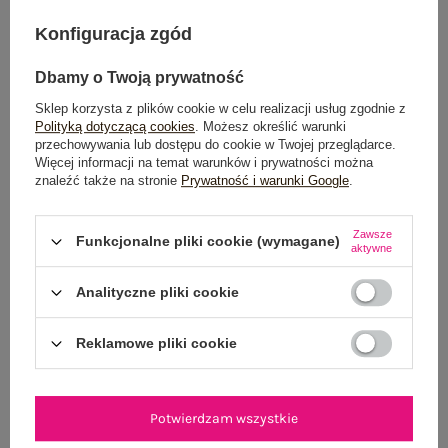
DODAJ DO KOSZYKA
Konfiguracja zgód
Możesz kupić także poprzez:
Dbamy o Twoją prywatność
Sklep korzysta z plików cookie w celu realizacji usług zgodnie z
Polityką dotyczącą cookies
. Możesz określić warunki
przechowywania lub dostępu do cookie w Twojej przeglądarce.
Więcej informacji na temat warunków i prywatności można
Dostawa
od 7,99 zł
znaleźć także na stronie
Prywatność i warunki Google
.
Do darmowej dostawy brakuje
200,00 zł
Zawsze
Funkcjonalne pliki cookie (wymagane)
Wysyłka
jutro
aktywne
100 dni na zwrot
Analityczne pliki cookie
Reklamowe pliki cookie
OPIS PRODUKTU
Potwierdzam wszystkie
GŁÓWNE PARAMETRY