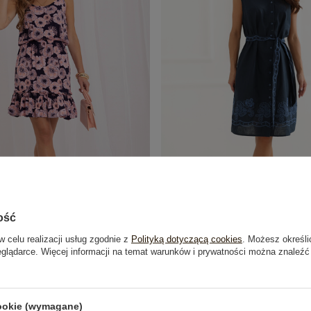
ość
w celu realizacji usług zgodnie z
Polityką dotyczącą cookies
. Możesz określi
ukienka na ramiączkach SUBLEVEL
Granatowa letnia sukienka be
eglądarce. Więcej informacji na temat warunków i prywatności można znaleźć
49,99 zł
99,99 zł
cookie (wymagane)