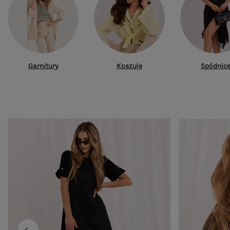
Garnitury
Koszule
Spódnic