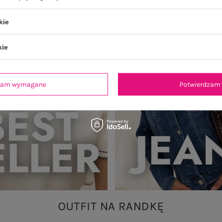
kie
kie
dzam wymagane
Potwierdzam 
OUTFIT NA RANDKĘ