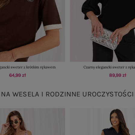
gancki sweter z krótkim rękawem
Czarny elegancki sweter z rę
64,99 zł
89,99 zł
NA WESELA I RODZINNE UROCZYSTOŚCI