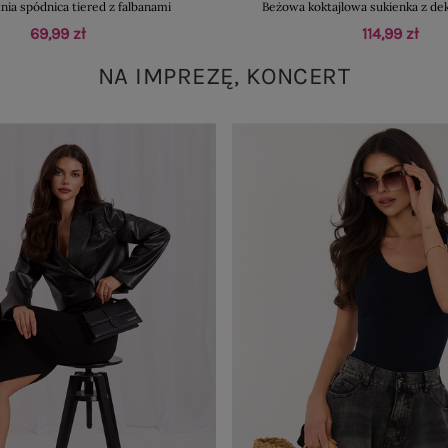
nia spódnica tiered z falbanami
Beżowa koktajlowa sukienka z de
69,99 zł
114,99 zł
NA IMPREZĘ, KONCERT