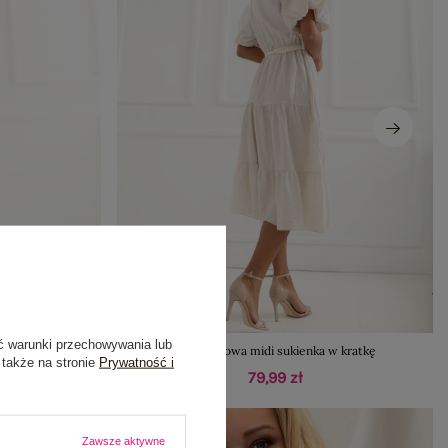
ć warunki przechowywania lub
z rękawów
Jasnobeżowa midi sukienka w kratkę
 także na stronie
Prywatność i
79,99 zł
Zawsze aktywne