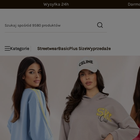
Wysyłka 24h
Darmo
Streetwear
Basic
Plus Size
Wyprzedaże
Kategorie