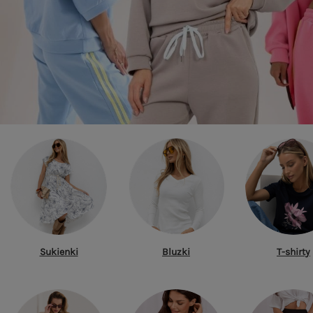
Sukienki
Bluzki
T-shirty