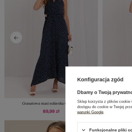
Konfiguracja zgód
Dbamy o Twoją prywatn
Sklep korzysta z plików cookie 
Granatowa maxi sukienka w groszki
Granatowa s
dostępu do cookie w Twojej prz
89,99 zł
warunki Google
.
Funkcjonalne pliki 