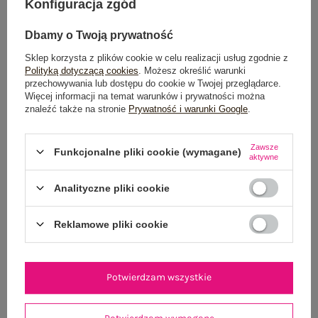
Konfiguracja zgód
Możesz kupić także poprzez:
Dbamy o Twoją prywatność
Sklep korzysta z plików cookie w celu realizacji usług zgodnie z
Polityką dotyczącą cookies
. Możesz określić warunki
Dostawa
od 7,99 zł
przechowywania lub dostępu do cookie w Twojej przeglądarce.
Więcej informacji na temat warunków i prywatności można
znaleźć także na stronie
Prywatność i warunki Google
.
Do darmowej dostawy brakuje
200,00 zł
Wysyłka
jutro
Zawsze
Funkcjonalne pliki cookie (wymagane)
aktywne
100 dni na zwrot
Analityczne pliki cookie
Reklamowe pliki cookie
OPIS PRODUKTU
GŁÓWNE PARAMETRY
Potwierdzam wszystkie
OPINIE O PRODUKCIE
(0)