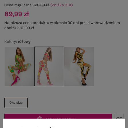
Cena regularna:
129,99 zł
(Zniżka
31
%
)
89,99 zł
Najniższa cena produktu w okresie 30 dni przed wprowadzeniem
obniżki:
101,99 zł
Kolory
:
różowy
One size
DODAJ DO KOSZYKA