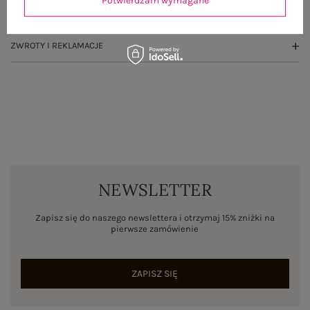
Potwierdzam wymagane
WYSYŁKA I DOSTAWA
ZWROTY I REKLAMACJE
NEWSLETTER
Zapisz się do naszego newslettera i otrzymaj 15% zniżki na
pierwsze zamówienie
ZAPISZ SIĘ