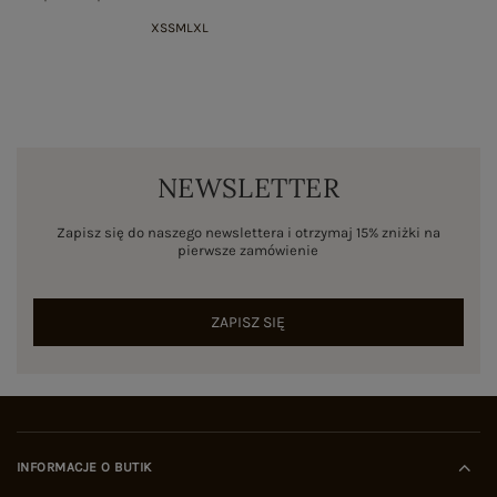
XS
S
M
L
XL
NEWSLETTER
Zapisz się do naszego newslettera i otrzymaj 15% zniżki na
pierwsze zamówienie
ZAPISZ SIĘ
INFORMACJE O BUTIK