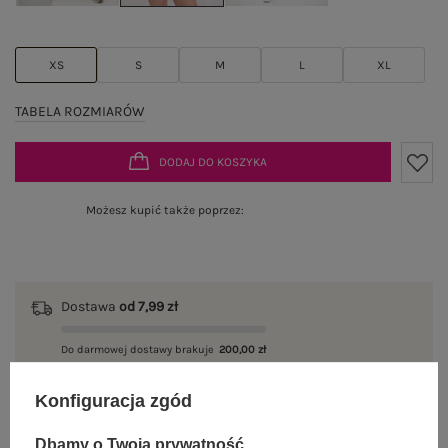
XS
S
M
L
XL
TABELA ROZMIARÓW
DODAJ DO KOSZYKA
Możesz kupić także poprzez:
Dostawa
od 7,99 zł
Do darmowej dostawy brakuje
200,00 zł
Wysyłka w
poniedziałek
Konfiguracja zgód
100 dni na zwrot
Dbamy o Twoją prywatność