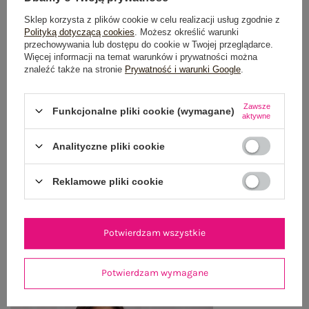
Sklep korzysta z plików cookie w celu realizacji usług zgodnie z
Polityką dotyczącą cookies
. Możesz określić warunki
przechowywania lub dostępu do cookie w Twojej przeglądarce.
OPIS PRODUKTU
Więcej informacji na temat warunków i prywatności można
znaleźć także na stronie
Prywatność i warunki Google
.
GŁÓWNE PARAMETRY
Zawsze
Funkcjonalne pliki cookie (wymagane)
OPINIE O PRODUKCIE
(14)
aktywne
WYSYŁKA I DOSTAWA
Analityczne pliki cookie
ZWROTY I REKLAMACJE
Reklamowe pliki cookie
OSTATNIO OGLĄDANE
Potwierdzam wszystkie
Zobacz wszystko
Potwierdzam wymagane