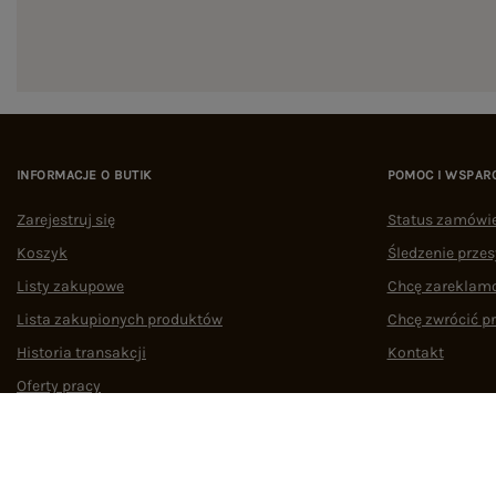
INFORMACJE O BUTIK
POMOC I WSPAR
Zarejestruj się
Status zamówi
Koszyk
Śledzenie przes
Listy zakupowe
Chcę zareklam
Lista zakupionych produktów
Chcę zwrócić p
Historia transakcji
Kontakt
Oferty pracy
Współpraca