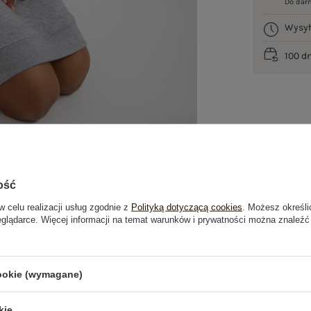
Do dar
Wysy
100 d
ość
w celu realizacji usług zgodnie z
Polityką dotyczącą cookies
. Możesz określi
eglądarce. Więcej informacji na temat warunków i prywatności można znaleźć
je
Opinie o produkcie
(0)
cookie (wymagane)
OSTATNIO OGLĄDANE
kie