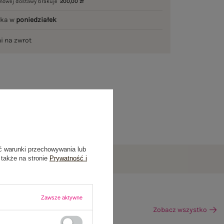
mowej dostawy brakuje
200,00 zł
łka w
poniedziałek
ni na zwrot
ć warunki przechowywania lub
 także na stronie
Prywatność i
Zawsze aktywne
Zobacz wszystko