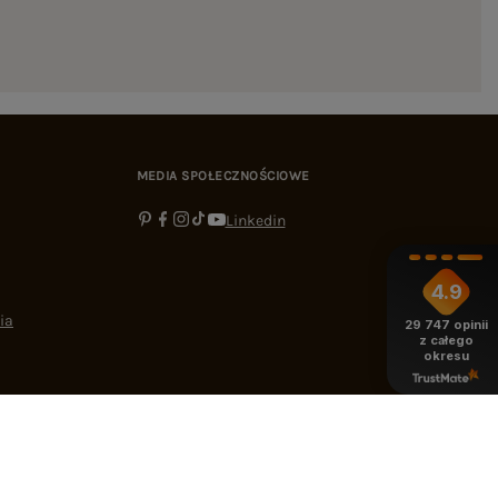
MEDIA SPOŁECZNOŚCIOWE
Linkedin
4.9
ia
29 747
opinii
z całego
okresu