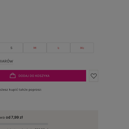
S
M
L
XL
MIARÓW
DODAJ DO KOSZYKA
żesz kupić także poprzez:
awa
od 7,99 zł