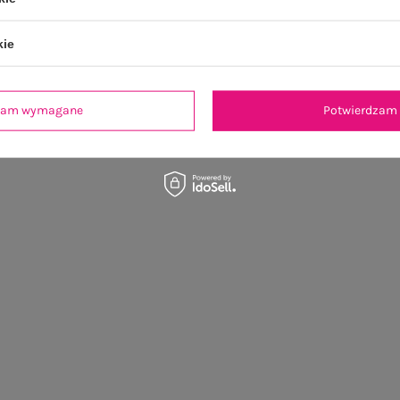
kie
dzam wymagane
Potwierdzam 