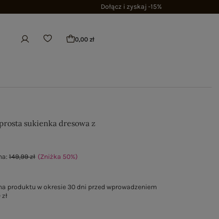
Dołącz i zyskaj -15%
0,00 zł
 prosta sukienka dresowa z
na:
149,99 zł
(Zniżka
50
%
)
na produktu w okresie 30 dni przed wprowadzeniem
 zł