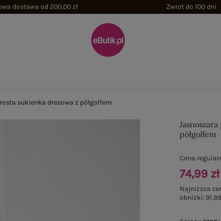
wa dostawa od 200,00 zł
Zwrot do 100 dni
rosta sukienka dresowa z półgolfem
Jasnoszara
półgolfem
Cena regular
74,99 zł
Najniższa ce
obniżki:
91,99