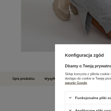
Konfiguracja zgód
Dbamy o Twoją prywatn
Sklep korzysta z plików cookie 
dostępu do cookie w Twojej prz
Opis produktu
Wysyłka i dostawa
Zwroty i reklamac
warunki Google
.
Funkcjonalne pliki 
Analityczne pliki coo