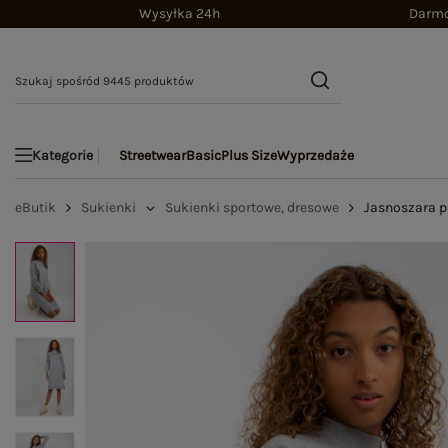
Wysyłka 24h
Darmo
Streetwear
Basic
Plus Size
Wyprzedaże
Kategorie
eButik
Sukienki
Sukienki sportowe, dresowe
Jasnoszara p