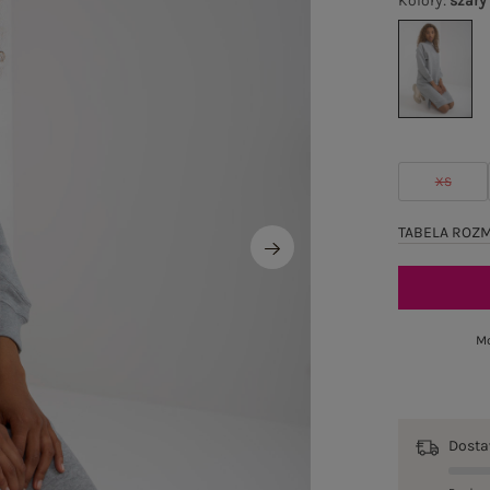
Kolory
:
szary
XS
TABELA ROZ
Mo
Dost