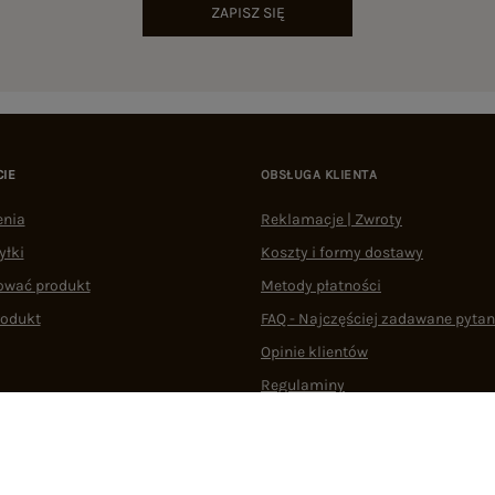
ZAPISZ SIĘ
CIE
OBSŁUGA KLIENTA
enia
Reklamacje | Zwroty
yłki
Koszty i formy dostawy
ować produkt
Metody płatności
rodukt
FAQ - Najczęściej zadawane pytan
Opinie klientów
Regulaminy
Odstąpienie od umowy