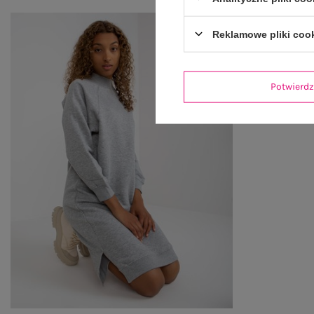
Reklamowe pliki coo
Potwier