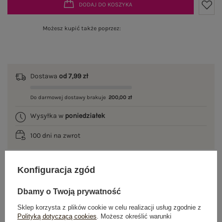
DODAJ DO KOSZYKA
Możesz kupić także poprzez:
Dostawa
od 7,99 zł
Do darmowej dostawy brakuje
200,00 zł
Wysyłka w
poniedziałek
100 dni na zwrot
Konfiguracja zgód
OPIS PRODUKTU
Dbamy o Twoją prywatność
GŁÓWNE PARAMETRY
Sklep korzysta z plików cookie w celu realizacji usług zgodnie z
Polityką dotyczącą cookies
. Możesz określić warunki