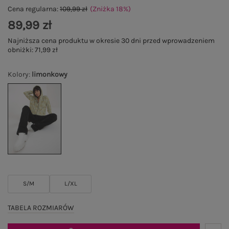
Cena regularna:
109,99 zł
(Zniżka
18
%
)
89,99 zł
Najniższa cena produktu w okresie 30 dni przed wprowadzeniem
obniżki:
71,99 zł
Kolory
:
limonkowy
S/M
L/XL
TABELA ROZMIARÓW