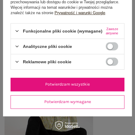
przechowywania lub dostępu do cookie w Twojej przeglądarce.
OPINIE O PRODUKCIE
(0)
Więcej informacji na temat warunków i prywatności można
znaleźć także na stronie
Prywatność i warunki Google
.
WYSYŁKA I DOSTAWA
Zawsze
Funkcjonalne pliki cookie (wymagane)
ZWROTY I REKLAMACJE
aktywne
Analityczne pliki cookie
OSTATNIO OGLĄDANE
Reklamowe pliki cookie
Zobacz wszystko
Potwierdzam wszystkie
Potwierdzam wymagane