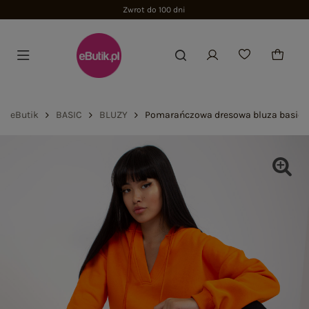
Zwrot do 100 dni
eButik
BASIC
BLUZY
Pomarańczowa dresowa bluza basic z