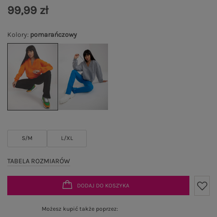
99,99 zł
Kolory
:
pomarańczowy
S/M
L/XL
TABELA ROZMIARÓW
DODAJ DO KOSZYKA
Możesz kupić także poprzez: