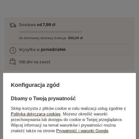
Dostawa
od 7,99 zł
Do darmowej dostawy brakuje
200,00 zł
Wysyłka w
poniedziałek
100 dni na zwrot
Konfiguracja zgód
OPIS PRODUKTU
Dbamy o Twoją prywatność
GŁÓWNE PARAMETRY
Sklep korzysta z plików cookie w celu realizacji usług zgodnie z
Polityką dotyczącą cookies
. Możesz określić warunki
OPINIE O PRODUKCIE
(0)
przechowywania lub dostępu do cookie w Twojej przeglądarce.
Więcej informacji na temat warunków i prywatności można
znaleźć także na stronie
Prywatność i warunki Google
.
WYSYŁKA I DOSTAWA