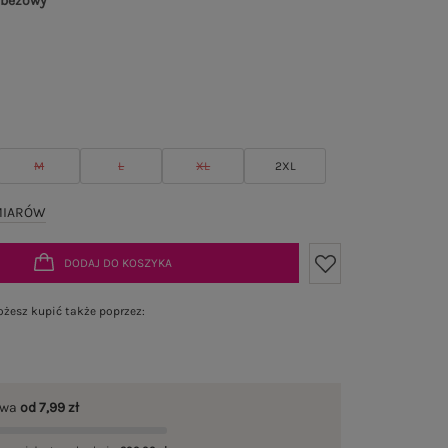
 beżowy
M
L
XL
2XL
MIARÓW
DODAJ DO KOSZYKA
żesz kupić także poprzez:
awa
od 7,99 zł