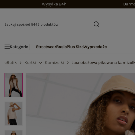
Wysyłka 24h
Darmo
Streetwear
Basic
Plus Size
Wyprzedaże
Kategorie
eButik
Kurtki
Kamizelki
Jasnobeżowa pikowana kamizelka