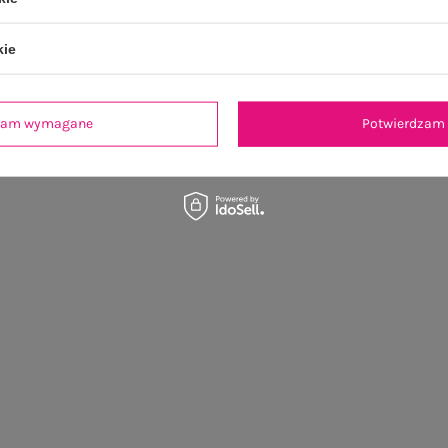
kie
dzam wymagane
Potwierdzam 