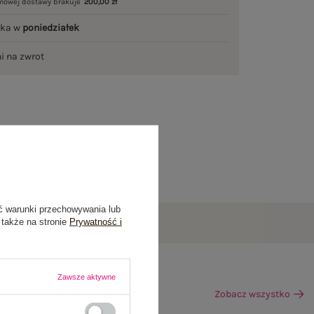
mowej dostawy brakuje
200,00 zł
łka w
poniedziałek
ni na zwrot
ć warunki przechowywania lub
 także na stronie
Prywatność i
Zawsze aktywne
Zobacz wszystko