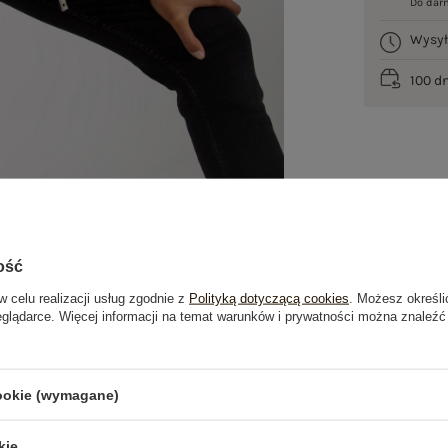
Do dar
Wysy
100 d
ość
w celu realizacji usług zgodnie z
Polityką dotyczącą cookies
. Możesz określi
eglądarce. Więcej informacji na temat warunków i prywatności można znaleźć
je
Opinie o produkcie
(0)
cookie (wymagane)
OSTATNIO OGLĄDANE
kie