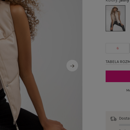
Kolory
:
jasny
S
TABELA ROZ
Mo
Dost