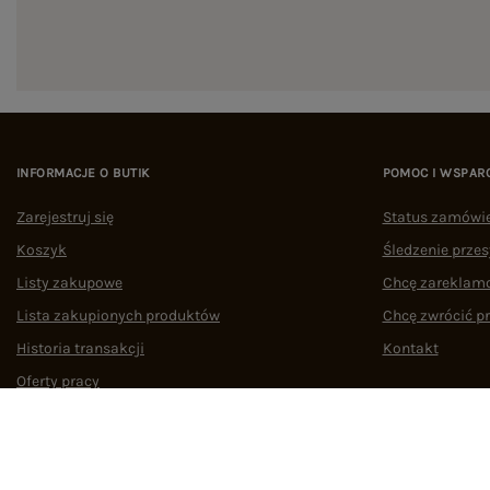
INFORMACJE O BUTIK
POMOC I WSPAR
Zarejestruj się
Status zamówi
Koszyk
Śledzenie przes
Listy zakupowe
Chcę zareklam
Lista zakupionych produktów
Chcę zwrócić p
Historia transakcji
Kontakt
Oferty pracy
Współpraca