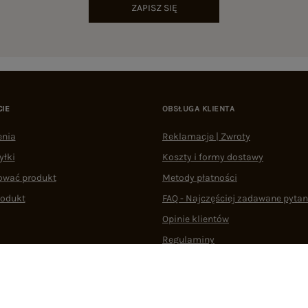
ZAPISZ SIĘ
CIE
OBSŁUGA KLIENTA
enia
Reklamacje | Zwroty
yłki
Koszty i formy dostawy
ować produkt
Metody płatności
rodukt
FAQ - Najczęściej zadawane pytan
Opinie klientów
Regulaminy
Odstąpienie od umowy