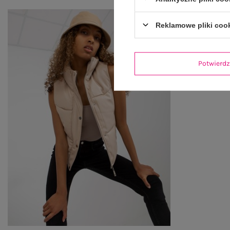
Reklamowe pliki coo
Potwier