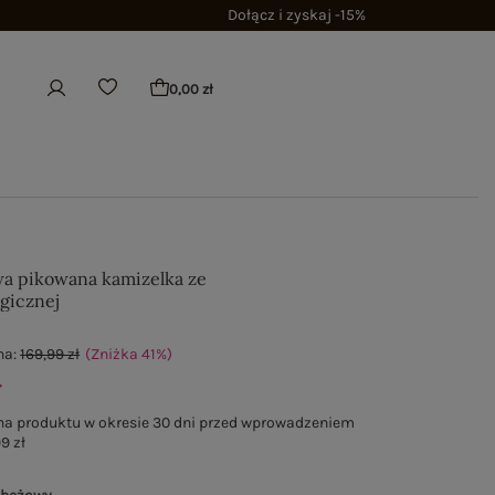
Dołącz i zyskaj -15%
0,00 zł
a pikowana kamizelka ze
ogicznej
na:
169,99 zł
(Zniżka
41
%
)
ł
na produktu w okresie 30 dni przed wprowadzeniem
9 zł