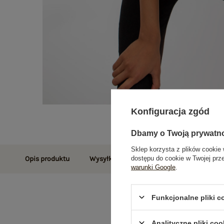
Konfiguracja zgód
Dbamy o Twoją prywatn
Sklep korzysta z plików cookie 
dostępu do cookie w Twojej prz
Opis produktu
Wysyłka i dostawa
Zwroty i reklamac
warunki Google
.
Funkcjonalne pliki 
Analityczne pliki coo