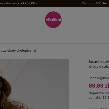
wa dostawa od 200,00 zł
Zwrot do 100 dni
 ze skóry ekologicznej
Jasnobeżow
skóry ekol
Cena regular
99,99 z
Najniższa ce
obniżki:
135,9