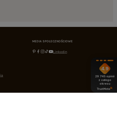
MEDIA SPOŁECZNOŚCIOWE
Linkedin
4.9
ia
29 745
opinii
z całego
okresu