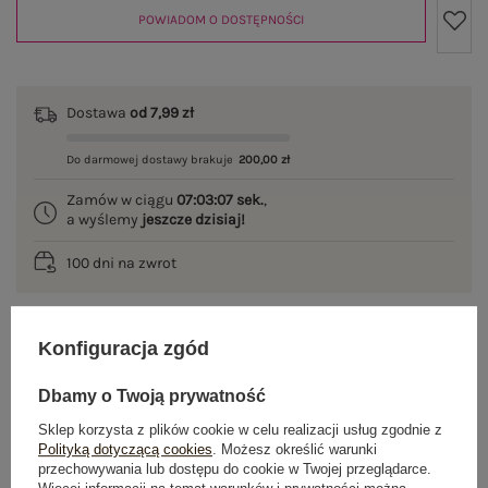
POWIADOM O DOSTĘPNOŚCI
Dostawa
od 7,99 zł
Do darmowej dostawy brakuje
200,00 zł
Zamów w ciągu
07:03:07 sek.
,
a wyślemy
jeszcze dzisiaj!
100 dni na zwrot
Konfiguracja zgód
OPIS PRODUKTU
Dbamy o Twoją prywatność
GŁÓWNE PARAMETRY
Sklep korzysta z plików cookie w celu realizacji usług zgodnie z
Polityką dotyczącą cookies
. Możesz określić warunki
OPINIE O PRODUKCIE
(0)
przechowywania lub dostępu do cookie w Twojej przeglądarce.