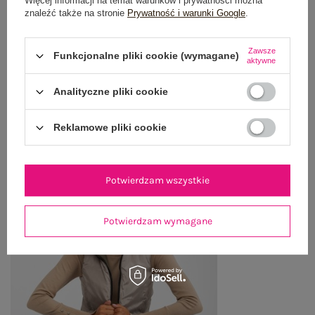
Więcej informacji na temat warunków i prywatności można
znaleźć także na stronie
Prywatność i warunki Google
.
WYSYŁKA I DOSTAWA
ZWROTY I REKLAMACJE
Zawsze
Funkcjonalne pliki cookie (wymagane)
aktywne
Analityczne pliki cookie
OSTATNIO OGLĄDANE
Zobacz wszystko
Reklamowe pliki cookie
Potwierdzam wszystkie
Potwierdzam wymagane