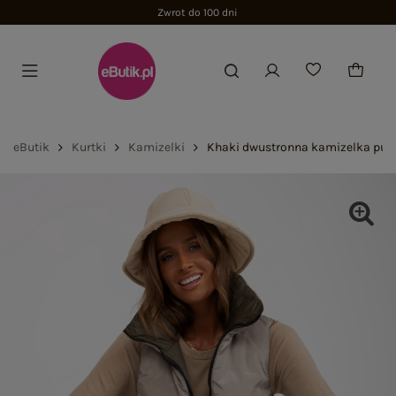
Zwrot do 100 dni
eButik
Kurtki
Kamizelki
Khaki dwustronna kamizelka puc