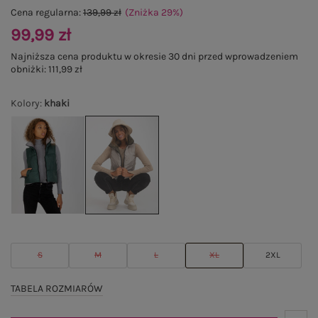
Cena regularna:
139,99 zł
(Zniżka
29
%
)
99,99 zł
Najniższa cena produktu w okresie 30 dni przed wprowadzeniem
obniżki:
111,99 zł
Kolory
:
khaki
S
M
L
XL
2XL
TABELA ROZMIARÓW