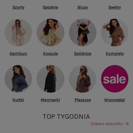
Szorty
Spodnie
Bluzy
Swetry
Garnitury
Koszule
Spódnice
Komplety
Kurtki
Marynarki
Płaszcze
Wyprzedaż
TOP TYGODNIA
Zobacz wszystko