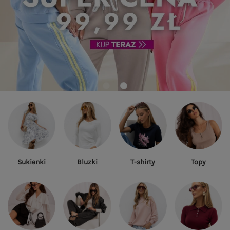
Sukienki
Bluzki
T-shirty
Topy