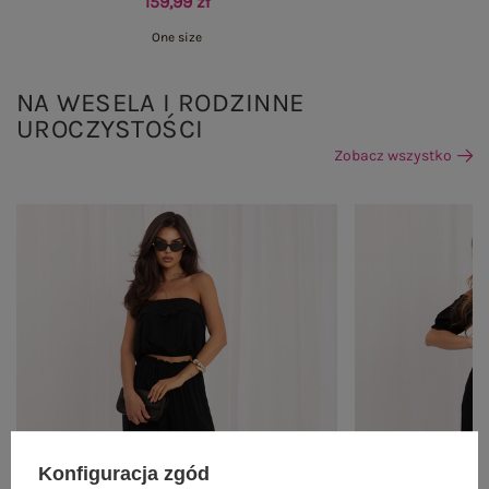
159,99 zł
One size
NA WESELA I RODZINNE
UROCZYSTOŚCI
Zobacz wszystko
Konfiguracja zgód