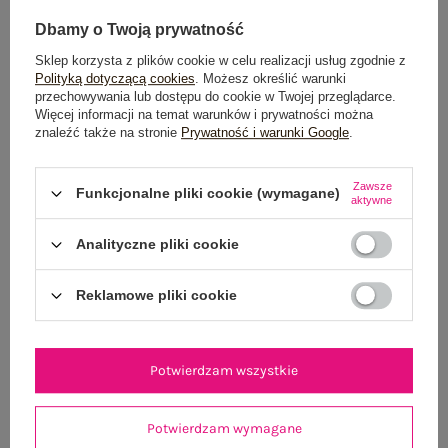
Dbamy o Twoją prywatność
Sklep korzysta z plików cookie w celu realizacji usług zgodnie z
Polityką dotyczącą cookies
. Możesz określić warunki
przechowywania lub dostępu do cookie w Twojej przeglądarce.
Więcej informacji na temat warunków i prywatności można
znaleźć także na stronie
Prywatność i warunki Google
.
Czarny letni komplet z wiskozy
Czarne letni
139,99 zł
Zawsze
Funkcjonalne pliki cookie (wymagane)
aktywne
One size
M
Analityczne pliki cookie
Reklamowe pliki cookie
Potwierdzam wszystkie
Potwierdzam wymagane