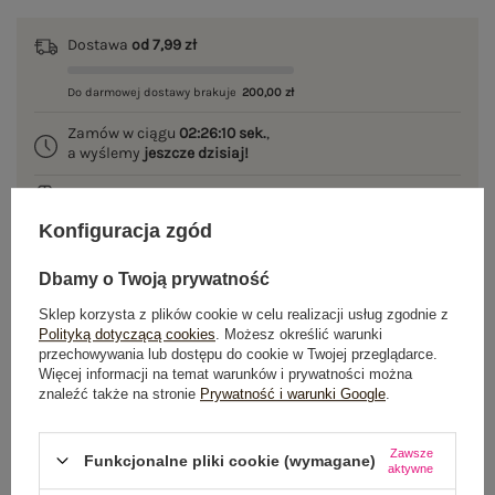
Dostawa
od 7,99 zł
Do darmowej dostawy brakuje
200,00 zł
Zamów w ciągu
02:26:10 sek.
,
a wyślemy
jeszcze dzisiaj!
100 dni na zwrot
Konfiguracja zgód
Dbamy o Twoją prywatność
OPIS PRODUKTU
Sklep korzysta z plików cookie w celu realizacji usług zgodnie z
Polityką dotyczącą cookies
. Możesz określić warunki
GŁÓWNE PARAMETRY
przechowywania lub dostępu do cookie w Twojej przeglądarce.
Więcej informacji na temat warunków i prywatności można
znaleźć także na stronie
Prywatność i warunki Google
.
OPINIE O PRODUKCIE
(0)
WYSYŁKA I DOSTAWA
Zawsze
Funkcjonalne pliki cookie (wymagane)
aktywne