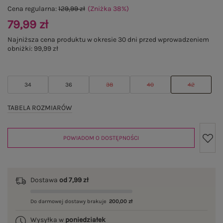
Cena regularna:
129,99 zł
(Zniżka
38
%
)
79,99 zł
Najniższa cena produktu w okresie 30 dni przed wprowadzeniem
obniżki:
99,99 zł
34
36
38
40
42
TABELA ROZMIARÓW
POWIADOM O DOSTĘPNOŚCI
Dostawa
od 7,99 zł
Do darmowej dostawy brakuje
200,00 zł
Wysyłka w
poniedziałek