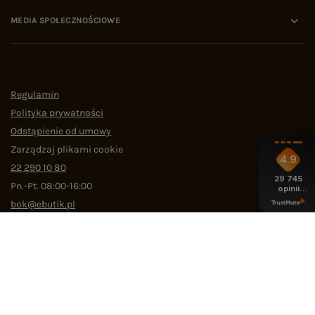
MEDIA SPOŁECZNOŚCIOWE
Regulamin
Polityka prywatności
Odstąpienie od umowy
Zarządzaj plikami cookie
4.9
22 290 10 80
29 745
Pn.-Pt. 08:00-16:00
opinii
z całego
bok@ebutik.pl
okresu
eButik.pl
,
Al. Katowicka 68
,
05-830
Nadarzyn
W sklepie prezentujemy ceny brutto (z VAT).