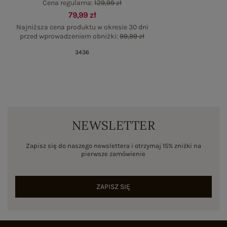
Cena regularna:
129,99 zł
79,99 zł
Najniższa cena produktu w okresie 30 dni
przed wprowadzeniem obniżki:
99,99 zł
34
36
NEWSLETTER
Zapisz się do naszego newslettera i otrzymaj 15% zniżki na
pierwsze zamówienie
ZAPISZ SIĘ