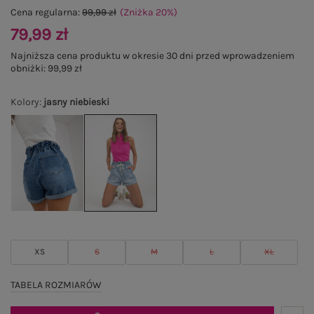
Cena regularna:
99,99 zł
(Zniżka
20
%
)
79,99 zł
Najniższa cena produktu w okresie 30 dni przed wprowadzeniem
obniżki:
99,99 zł
Kolory
:
jasny niebieski
XS
S
M
L
XL
TABELA ROZMIARÓW