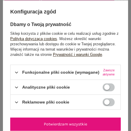
DODAJ DO KOSZYKA
Konfiguracja zgód
Możesz kupić także poprzez:
Dbamy o Twoją prywatność
Sklep korzysta z plików cookie w celu realizacji usług zgodnie z
Polityką dotyczącą cookies
. Możesz określić warunki
przechowywania lub dostępu do cookie w Twojej przeglądarce.
Dostawa
od 7,99 zł
Więcej informacji na temat warunków i prywatności można
znaleźć także na stronie
Prywatność i warunki Google
.
Do darmowej dostawy brakuje
200,00 zł
Wysyłka
jutro
Zawsze
Funkcjonalne pliki cookie (wymagane)
aktywne
100 dni na zwrot
Analityczne pliki cookie
Reklamowe pliki cookie
OPIS PRODUKTU
GŁÓWNE PARAMETRY
Potwierdzam wszystkie