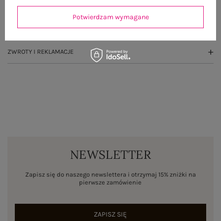
OPINIE O PRODUKCIE
(0)
Potwierdzam wymagane
WYSYŁKA I DOSTAWA
ZWROTY I REKLAMACJE
NEWSLETTER
Zapisz się do naszego newslettera i otrzymaj 15% zniżki na
pierwsze zamówienie
ZAPISZ SIĘ