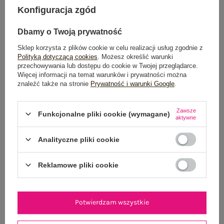
Konfiguracja zgód
Możesz kupić także poprzez:
Dbamy o Twoją prywatność
Sklep korzysta z plików cookie w celu realizacji usług zgodnie z
Dostawa
od 7,99 zł
Polityką dotyczącą cookies
. Możesz określić warunki
przechowywania lub dostępu do cookie w Twojej przeglądarce.
Więcej informacji na temat warunków i prywatności można
Do darmowej dostawy brakuje
200,00 zł
znaleźć także na stronie
Prywatność i warunki Google
.
Wysyłka
jutro
Zawsze
Funkcjonalne pliki cookie (wymagane)
100 dni na zwrot
aktywne
Analityczne pliki cookie
OPIS PRODUKTU
Reklamowe pliki cookie
GŁÓWNE PARAMETRY
Potwierdzam wszystkie
OPINIE O PRODUKCIE
(0)