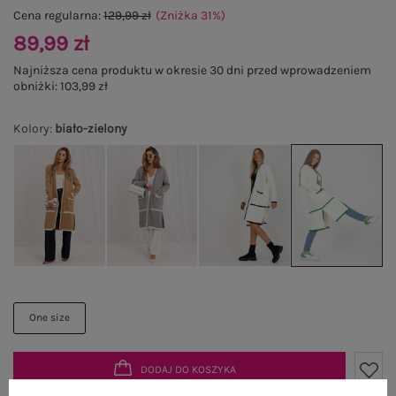
Cena regularna:
129,99 zł
(Zniżka
31
%
)
89,99 zł
Najniższa cena produktu w okresie 30 dni przed wprowadzeniem
obniżki:
103,99 zł
Kolory
:
biało-zielony
One size
DODAJ DO KOSZYKA