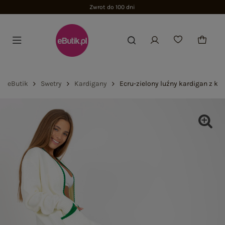
Zwrot do 100 dni
eButik
Swetry
Kardigany
Ecru-zielony luźny kardigan z ki