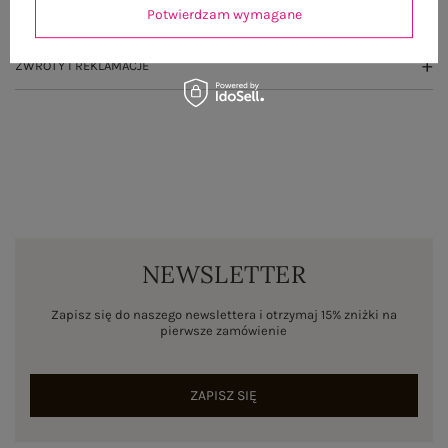
Potwierdzam wymagane
WYSYŁKA I DOSTAWA
ZWROTY I REKLAMACJE
NEWSLETTER
Zapisz się do naszego newslettera i otrzymaj 15% zniżki na
pierwsze zamówienie
ZAPISZ SIĘ