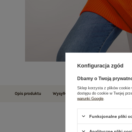
Konfiguracja zgód
Dbamy o Twoją prywatn
Sklep korzysta z plików cookie 
dostępu do cookie w Twojej prz
Opis produktu
Wysyłka i dostawa
Zwroty i reklamac
warunki Google
.
Funkcjonalne pliki 
Analityczne pliki coo