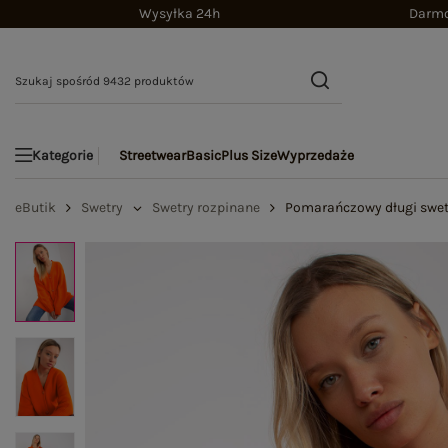
Wysyłka 24h
Darmo
Streetwear
Basic
Plus Size
Wyprzedaże
Kategorie
eButik
Swetry
Swetry rozpinane
Pomarańczowy długi swet