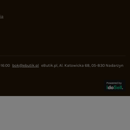
ia
-16:00
bok@ebutik.pl
eButik.pl
,
Al. Katowicka 68
,
05-830
Nadarzyn