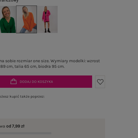
rańczowy
a sobie rozmiar one size. Wymiary modelki: wzrost
 89 cm, talia 65 cm, biodra 95 cm.
DODAJ DO KOSZYKA
żesz kupić także poprzez:
awa
od 7,99 zł