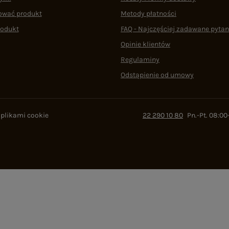
ować produkt
Metody płatności
rodukt
FAQ - Najczęściej zadawane pytan
Opinie klientów
Regulaminy
Odstąpienie od umowy
 plikami cookie
22 290 10 80
Pn.-Pt. 08:00