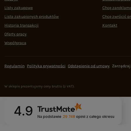
Listy zakupowe
Chcę zareklam
Lista zakupionych produktów
Chcę zwrócić p
Historia transakcji
Kontakt
Oferty pracy
Współpraca
Regulamin
Polityka prywatności
Odstąpienie od umowy
Zarządzaj
W sklepie prezentujemy ceny brutto (z VAT).
4.9
Na podstawie
29 748
opinii
z całego okresu