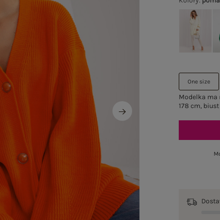
Kolory
:
poma
One size
Modelka ma n
178 cm, biust
Mo
Dost