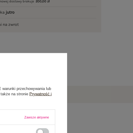
mowej dostawy brakuje
200,00 zł
łka
jutro
ni na zwrot
ć warunki przechowywania lub
 także na stronie
Prywatność i
Zawsze aktywne