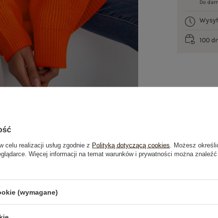
Do dar
Wysy
100 d
ość
w celu realizacji usług zgodnie z
Polityką dotyczącą cookies
. Możesz określi
eglądarce. Więcej informacji na temat warunków i prywatności można znaleźć
je
Opinie o produkcie
(0)
cookie (wymagane)
kie