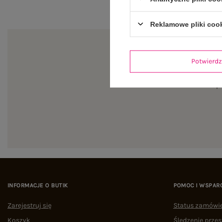
Reklamowe pliki coo
Potwier
Zapi
INFORMACJE O BUTIK
POMOC I WSPAR
Zarejestruj się
Status zamówi
Koszyk
Śledzenie przes