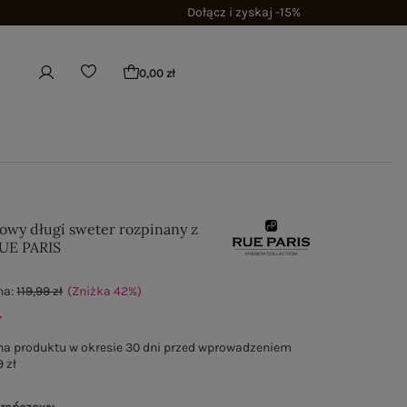
Dołącz i zyskaj -15%
0,00 zł
wy długi sweter rozpinany z
RUE PARIS
na:
119,99 zł
(Zniżka
42
%
)
ł
na produktu w okresie 30 dni przed wprowadzeniem
 zł