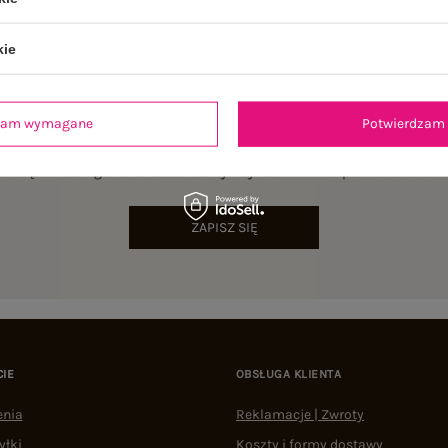
kie
dzam wymagane
Potwierdzam 
NEWSLETTER
sz się do naszego newslettera i otrzymaj 15% zniżki na pierwsze zamów
ZAPISZ SIĘ
CIE
OBSŁUGA KLIENTA
enia
Reklamacje | Zwroty
yłki
Koszty i formy dostawy