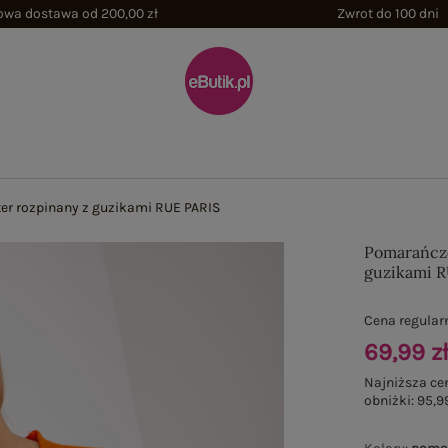
wa dostawa od 200,00 zł
Zwrot do 100 dni
er rozpinany z guzikami RUE PARIS
Pomarańczo
guzikami 
Cena regular
69,99 z
Najniższa ce
obniżki:
95,99