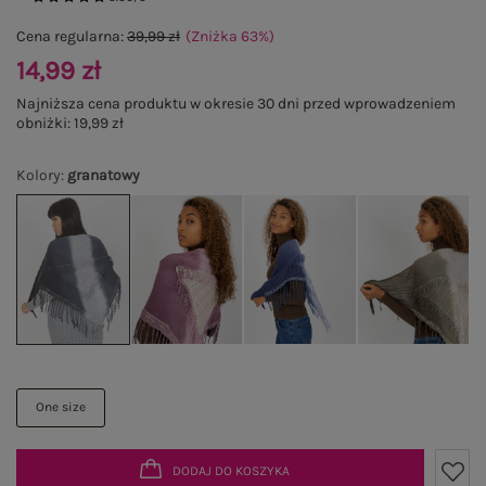
Cena regularna:
39,99 zł
(Zniżka
63
%
)
14,99 zł
Najniższa cena produktu w okresie 30 dni przed wprowadzeniem
obniżki:
19,99 zł
Kolory
:
granatowy
One size
DODAJ DO KOSZYKA