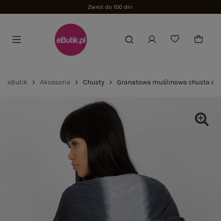
Zwrot do 100 dni
eButik
Akcesoria
Chusty
Granatowa muślinowa chusta da