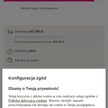
Możesz kupić także poprzez:
Dostawa
od 7,99 zł
Do darmowej dostawy brakuje
200,00 zł
Wysyłka
jutro
100 dni na zwrot
Konfiguracja zgód
OPIS PRODUKTU
Dbamy o Twoją prywatność
GŁÓWNE PARAMETRY
Sklep korzysta z plików cookie w celu realizacji usług zgodnie z
Polityką dotyczącą cookies
. Możesz określić warunki
OPINIE O PRODUKCIE
(1)
przechowywania lub dostępu do cookie w Twojej przeglądarce.