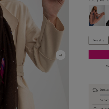
Kolory
:
ciemn
One size
Mo
Dost
Do dar