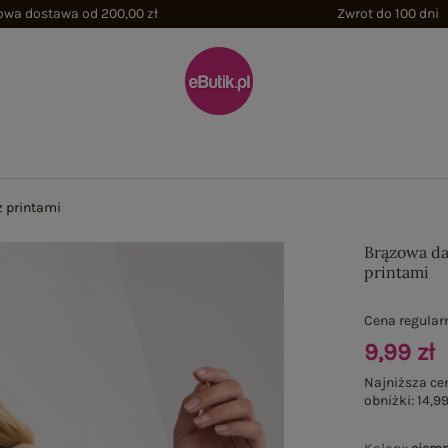
wa dostawa od 200,00 zł
Zwrot do 100 dni
 printami
Brązowa da
printami
Cena regular
9,99 zł
Najniższa ce
obniżki:
14,99