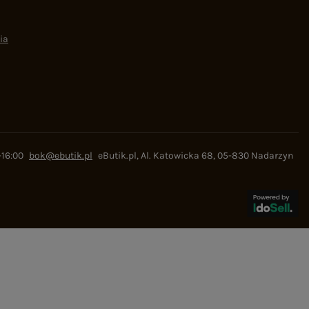
ia
-16:00
bok@ebutik.pl
eButik.pl
,
Al. Katowicka 68
,
05-830
Nadarzyn