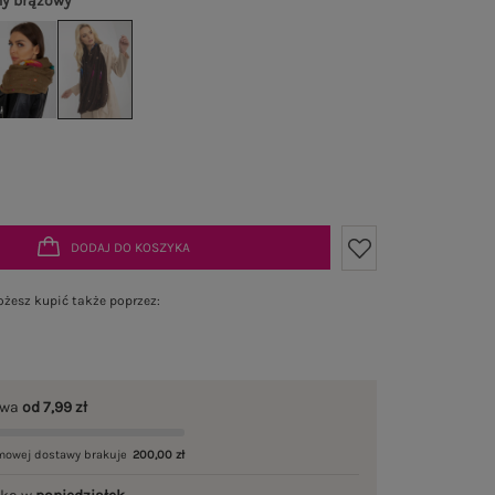
y brązowy
DODAJ DO KOSZYKA
żesz kupić także poprzez:
awa
od 7,99 zł
mowej dostawy brakuje
200,00 zł