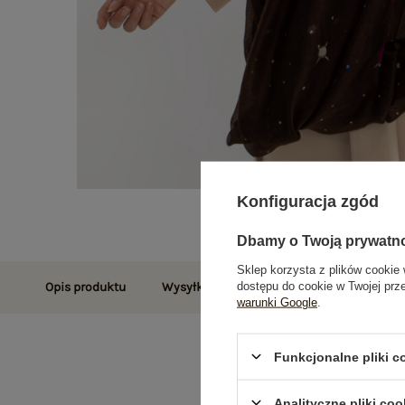
Konfiguracja zgód
Dbamy o Twoją prywatn
Sklep korzysta z plików cookie 
dostępu do cookie w Twojej prz
Opis produktu
Wysyłka i dostawa
Zwroty i reklamac
warunki Google
.
Funkcjonalne pliki 
Analityczne pliki coo