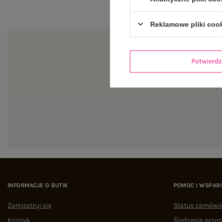
Reklamowe pliki coo
Potwier
Zapi
INFORMACJE O BUTIK
POMOC I WSPAR
Zarejestruj się
Status zamówi
Koszyk
Śledzenie przes