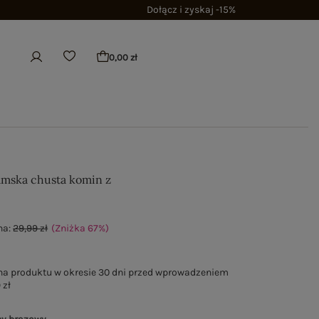
Dołącz i zyskaj -15%
0,00 zł
mska chusta komin z
na:
29,99 zł
(Zniżka
67
%
)
na produktu w okresie 30 dni przed wprowadzeniem
 zł