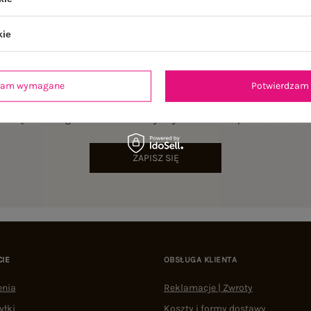
kie
dzam wymagane
Potwierdzam 
NEWSLETTER
sz się do naszego newslettera i otrzymaj 15% zniżki na pierwsze zamów
ZAPISZ SIĘ
CIE
OBSŁUGA KLIENTA
enia
Reklamacje | Zwroty
yłki
Koszty i formy dostawy