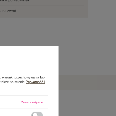
łka w
poniedziałek
ni na zwrot
ć warunki przechowywania lub
 także na stronie
Prywatność i
Zawsze aktywne