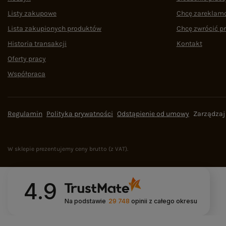
Listy zakupowe
Chcę zareklam
Lista zakupionych produktów
Chcę zwrócić p
Historia transakcji
Kontakt
Oferty pracy
Współpraca
Regulamin
Polityka prywatności
Odstąpienie od umowy
Zarządzaj
W sklepie prezentujemy ceny brutto (z VAT).
4.9
Na podstawie
29 748
opinii
z całego okresu