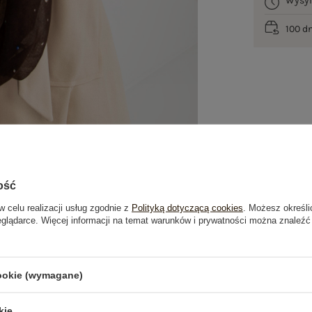
Wysy
100 d
ość
w celu realizacji usług zgodnie z
Polityką dotyczącą cookies
. Możesz określi
eglądarce. Więcej informacji na temat warunków i prywatności można znaleźć
je
Opinie o produkcie
(0)
cookie (wymagane)
kie