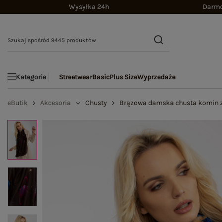
Wysyłka 24h
Darmo
Streetwear
Basic
Plus Size
Wyprzedaże
Kategorie
eButik
Akcesoria
Chusty
Brązowa damska chusta komin z