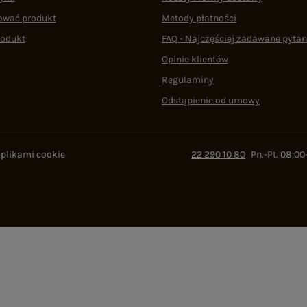
ować produkt
Metody płatności
rodukt
FAQ - Najczęściej zadawane pytan
Opinie klientów
Regulaminy
Odstąpienie od umowy
 plikami cookie
22 290 10 80
Pn.-Pt. 08:00