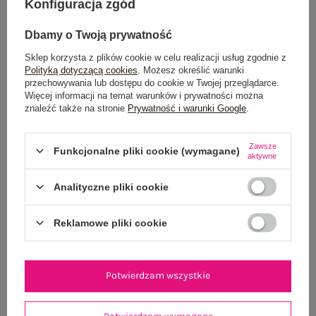
Konfiguracja zgód
Możesz kupić także poprzez:
Dbamy o Twoją prywatność
Sklep korzysta z plików cookie w celu realizacji usług zgodnie z
Polityką dotyczącą cookies
. Możesz określić warunki
Dostawa
od 7,99 zł
przechowywania lub dostępu do cookie w Twojej przeglądarce.
Więcej informacji na temat warunków i prywatności można
znaleźć także na stronie
Prywatność i warunki Google
.
Do darmowej dostawy brakuje
200,00 zł
Wysyłka w
poniedziałek
Zawsze
Funkcjonalne pliki cookie (wymagane)
aktywne
100 dni na zwrot
Analityczne pliki cookie
Reklamowe pliki cookie
OPIS PRODUKTU
GŁÓWNE PARAMETRY
Potwierdzam wszystkie
OPINIE O PRODUKCIE
(0)