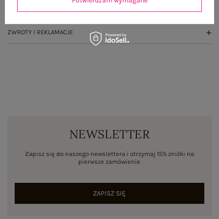
Potwierdzam wymagane
WYSYŁKA I DOSTAWA
ZWROTY I REKLAMACJE
NEWSLETTER
Zapisz się do naszego newslettera i otrzymaj 15% zniżki na
pierwsze zamówienie
ZAPISZ SIĘ