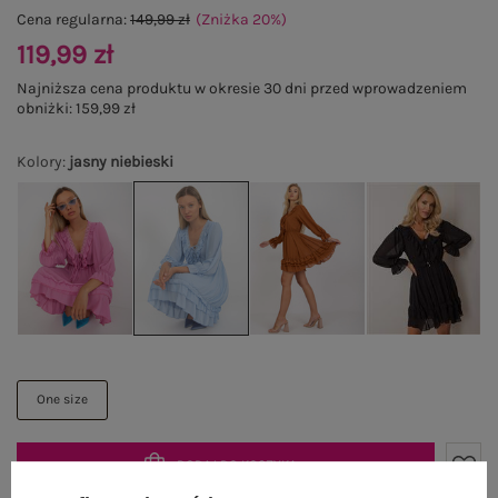
Cena regularna:
149,99 zł
(Zniżka
20
%
)
119,99 zł
Najniższa cena produktu w okresie 30 dni przed wprowadzeniem
obniżki:
159,99 zł
Kolory
:
jasny niebieski
One size
DODAJ DO KOSZYKA