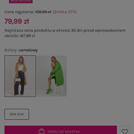
BESTSELLER
Cena regularna:
109,99 zł
(Zniżka
27
%
)
79,99 zł
Najniższa cena produktu w okresie 30 dni przed wprowadzeniem
obniżki:
87,99 zł
Kolory
:
camelowy
One size
DODAJ DO KOSZYKA