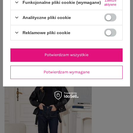
Zawsze
Funkcjonalne pliki cookie (wymagane)
aktywne
WYSYŁKA I DOSTAWA
Analityczne pliki cookie
ZWROTY I REKLAMACJE
Reklamowe pliki cookie
PRODUKTY ZE STYLIZACJI
Potwierdzam wszystkie
Potwierdzam wymagane