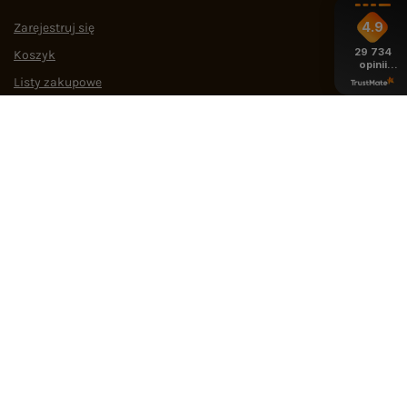
4.9
Zarejestruj się
29 734
Koszyk
opinii
z całego
Listy zakupowe
okresu
Lista zakupionych produktów
Historia transakcji
Oferty pracy
Współpraca
POMOC I WSPARCIE
OBSŁUGA KLIENTA
MEDIA SPOŁECZNOŚCIOWE